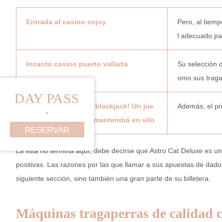
Entrada al casino enjoy
Pero, al tiem
l adecuado pa
Incanto casino puerto vallarta
Su selección 
omo sus traga
DAY PASS
¡Apuesta todo en el blackjack! Un jue
Además, el pr
go de cartas que te mantendrá en vilo
RESERVAR
La lista no termina aquí, debe decirse que Astro Cat Deluxe es 
positivas. Las razones por las que llamar a sus apuestas de dado
siguiente sección, sino también una gran parte de su billetera.
Máquinas tragaperras de calidad c