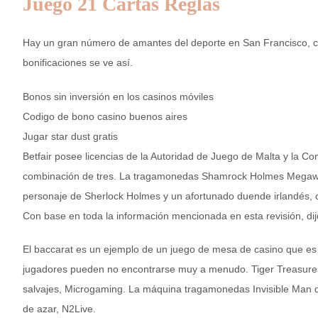
Juego 21 Cartas Reglas
Hay un gran número de amantes del deporte en San Francisco, co
bonificaciones se ve así.
Bonos sin inversión en los casinos móviles
Codigo de bono casino buenos aires
Jugar star dust gratis
Betfair posee licencias de la Autoridad de Juego de Malta y la Co
combinación de tres. La tragamonedas Shamrock Holmes Megaway
personaje de Sherlock Holmes y un afortunado duende irlandés, c
Con base en toda la información mencionada en esta revisión, dij
El baccarat es un ejemplo de un juego de mesa de casino que es f
jugadores pueden no encontrarse muy a menudo. Tiger Treasures
salvajes, Microgaming. La máquina tragamonedas Invisible Man 
de azar, N2Live.