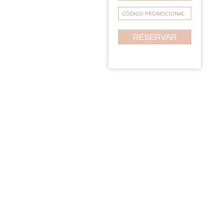
RESERVAR