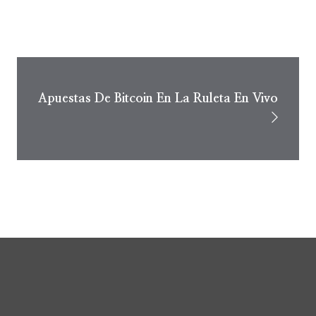
Apuestas De Bitcoin En La Ruleta En Vivo