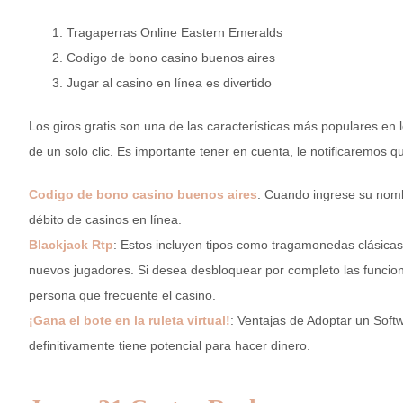
Tragaperras Online Eastern Emeralds
Codigo de bono casino buenos aires
Jugar al casino en línea es divertido
Los giros gratis son una de las características más populares e
de un solo clic. Es importante tener en cuenta, le notificaremos q
Codigo de bono casino buenos aires
:
Cuando ingrese su nombr
débito de casinos en línea.
Blackjack Rtp
:
Estos incluyen tipos como tragamonedas clásicas,
nuevos jugadores. Si desea desbloquear por completo las funcion
persona que frecuente el casino.
¡Gana el bote en la ruleta virtual!
:
Ventajas de Adoptar un Softw
definitivamente tiene potencial para hacer dinero.