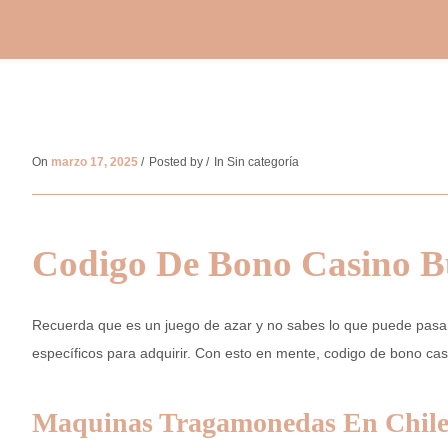
On
marzo 17, 2025
Posted by
In Sin categoría
Codigo De Bono Casino B
Recuerda que es un juego de azar y no sabes lo que puede pasar
específicos para adquirir. Con esto en mente, codigo de bono ca
Maquinas Tragamonedas En Chil