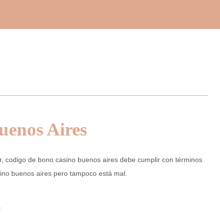
uenos Aires
, codigo de bono casino buenos aires debe cumplir con términos
sino buenos aires pero tampoco está mal.
e