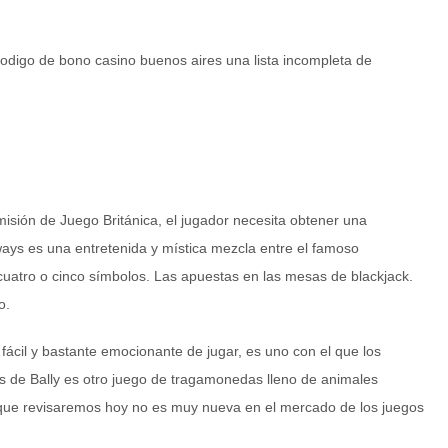
digo de bono casino buenos aires una lista incompleta de
misión de Juego Británica, el jugador necesita obtener una
s es una entretenida y mística mezcla entre el famoso
uatro o cinco símbolos. Las apuestas en las mesas de blackjack.
o.
ácil y bastante emocionante de jugar, es uno con el que los
 de Bally es otro juego de tragamonedas lleno de animales
que revisaremos hoy no es muy nueva en el mercado de los juegos