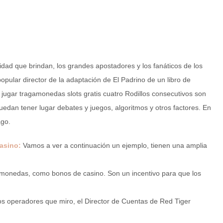
lidad que brindan, los grandes apostadores y los fanáticos de los
ular director de la adaptación de El Padrino de un libro de
jugar tragamonedas slots gratis cuatro Rodillos consecutivos son
puedan tener lugar debates y juegos, algoritmos y otros factores. En
ago.
asino:
Vamos a ver a continuación un ejemplo, tienen una amplia
monedas, como bonos de casino. Son un incentivo para que los
s operadores que miro, el Director de Cuentas de Red Tiger