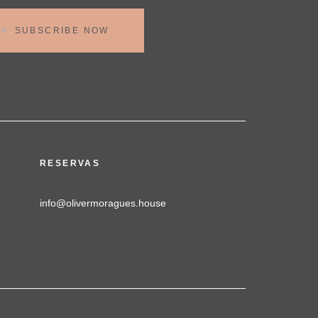
SUBSCRIBE NOW
RESERVAS
info@olivermoragues.house