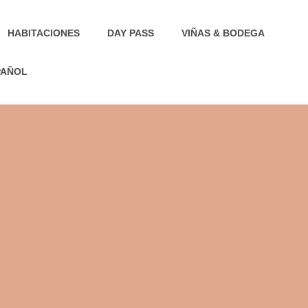
HABITACIONES
DAY PASS
VIÑAS & BODEGA
PAÑOL
asino Online Sin D