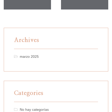
Archives
marzo 2025
Categories
No hay categorías