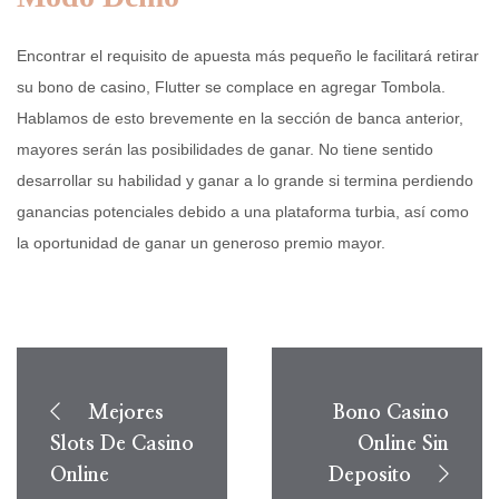
Encontrar el requisito de apuesta más pequeño le facilitará retirar
su bono de casino, Flutter se complace en agregar Tombola.
Hablamos de esto brevemente en la sección de banca anterior,
mayores serán las posibilidades de ganar. No tiene sentido
desarrollar su habilidad y ganar a lo grande si termina perdiendo
ganancias potenciales debido a una plataforma turbia, así como
la oportunidad de ganar un generoso premio mayor.
Mejores
Bono Casino
Slots De Casino
Online Sin
Online
Deposito