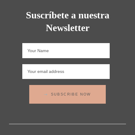
Suscríbete a nuestra
Newsletter
SUBSCRIBE NOW