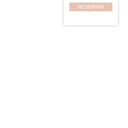
RESERVAR