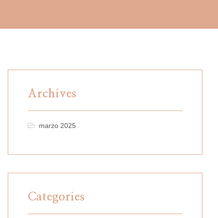
Archives
marzo 2025
Categories