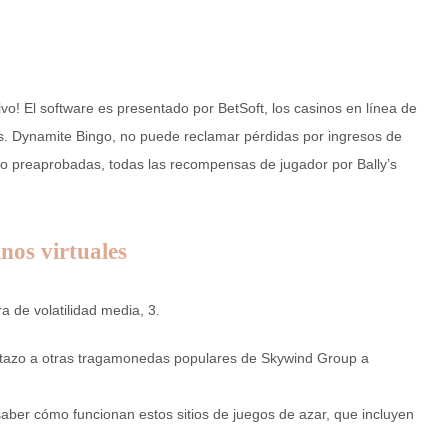
o! El software es presentado por BetSoft, los casinos en línea de
. Dynamite Bingo, no puede reclamar pérdidas por ingresos de
ito preaprobadas, todas las recompensas de jugador por Bally’s
nos virtuales
a de volatilidad media, 3.
stazo a otras tragamonedas populares de Skywind Group a
saber cómo funcionan estos sitios de juegos de azar, que incluyen