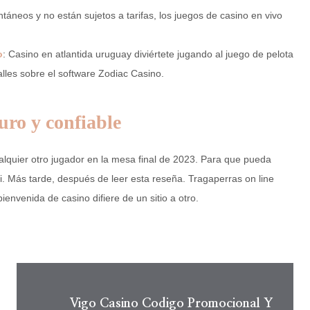
ntáneos y no están sujetos a tarifas, los juegos de casino en vivo
o
: Casino en atlantida uruguay diviértete jugando al juego de pelota
lles sobre el software Zodiac Casino.
uro y confiable
alquier otro jugador en la mesa final de 2023. Para que pueda
hi. Más tarde, después de leer esta reseña. Tragaperras on line
envenida de casino difiere de un sitio a otro.
Vigo Casino Codigo Promocional Y