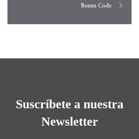
Bonus Code
Suscríbete a nuestra
Newsletter