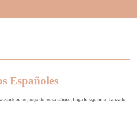
os Españoles
lackjack es un juego de mesa clásico, haga lo siguiente.
Lanzado