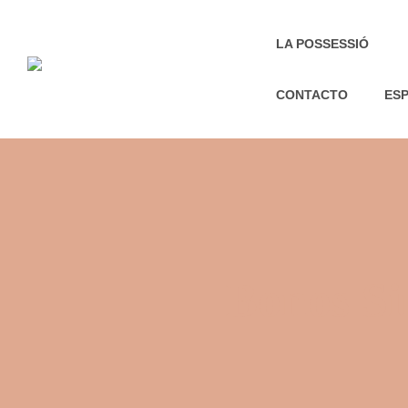
LA POSSESSIÓ
CONTACTO
ES
Bonos Si