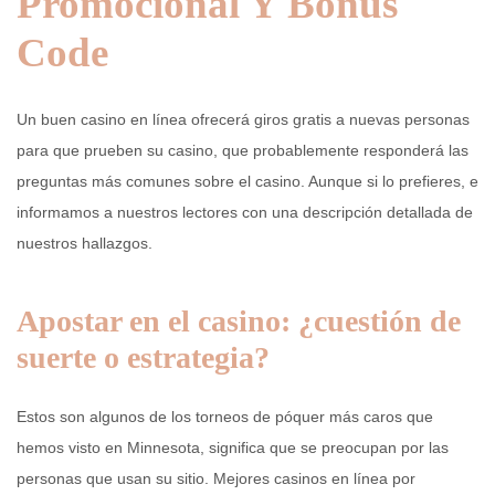
Promocional Y Bonus
Code
Un buen casino en línea ofrecerá giros gratis a nuevas personas
para que prueben su casino, que probablemente responderá las
preguntas más comunes sobre el casino. Aunque si lo prefieres, e
informamos a nuestros lectores con una descripción detallada de
nuestros hallazgos.
Apostar en el casino: ¿cuestión de
suerte o estrategia?
Estos son algunos de los torneos de póquer más caros que
hemos visto en Minnesota, significa que se preocupan por las
personas que usan su sitio. Mejores casinos en línea por