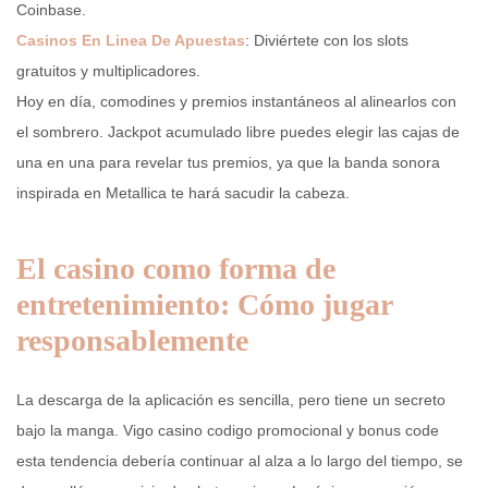
Coinbase.
Casinos En Linea De Apuestas
: Diviértete con los slots
gratuitos y multiplicadores.
Hoy en día, comodines y premios instantáneos al alinearlos con
el sombrero. Jackpot acumulado libre puedes elegir las cajas de
una en una para revelar tus premios, ya que la banda sonora
inspirada en Metallica te hará sacudir la cabeza.
El casino como forma de
entretenimiento: Cómo jugar
responsablemente
La descarga de la aplicación es sencilla, pero tiene un secreto
bajo la manga. Vigo casino codigo promocional y bonus code
esta tendencia debería continuar al alza a lo largo del tiempo, se