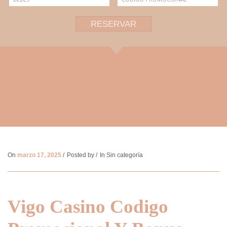
RESERVAR
Vigo Casino Codigo
Promocional Y Bonus Code
On
marzo 17, 2025
Posted by
In Sin categoría
Vigo Casino Codigo