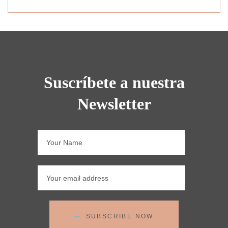
Suscríbete a nuestra
Newsletter
SUBSCRIBE NOW