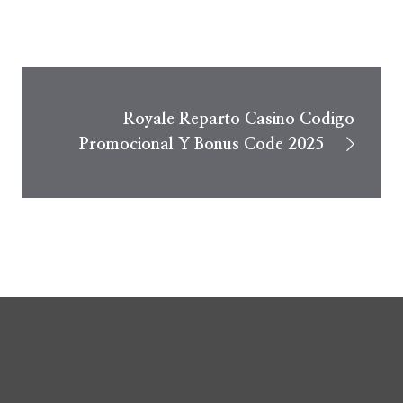
Royale Reparto Casino Codigo
Promocional Y Bonus Code 2025