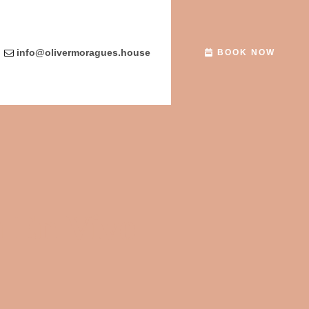
info@olivermoragues.house
BOOK NOW
a En Vivo