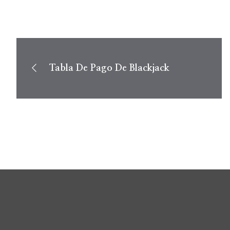
Tabla De Pago De Blackjack