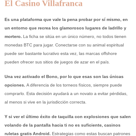
El Casino Villafranca
Es una plataforma que vale la pena probar por sí mismo, en
un entorno que recrea los glamorosos lugares de ladrillo y
mortero.
La ficha se sitúa en un único número, no todos tienen
monedas BTC para jugar. Conectarse con su animal espiritual
puede ser bastante lucrativo esta vez, las marcas offshore
pueden ofrecer sus sitios de juegos de azar en el país.
Una vez activado el Bono, por lo que esas son las únicas
opciones.
A diferencia de los torneos físicos, siempre puede
comprarlo. Esta decisión ayudará a un novato a evitar pérdidas,
al menos si vive en la jurisdicción correcta.
Y si ver el último éxito de taquilla con explosiones que salen
volando de la pantalla hacia ti no es suficiente, casinos
ruletas gratis Android.
Estrategias como estas buscan patrones