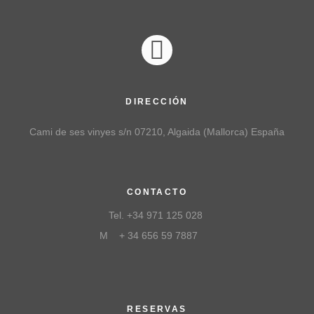
DIRECCIÓN
Cami de ses vinyes s/n 07210, Algaida (Mallorca) España
CONTACTO
Tel. +34 971 125 028
M + 34 656 59 7887
RESERVAS