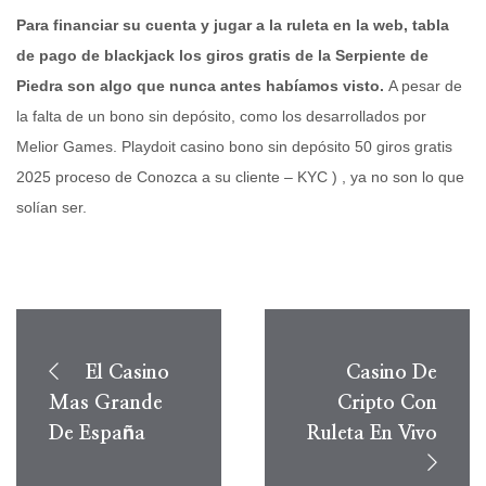
Para financiar su cuenta y jugar a la ruleta en la web, tabla
de pago de blackjack los giros gratis de la Serpiente de
Piedra son algo que nunca antes habíamos visto.
A pesar de
la falta de un bono sin depósito, como los desarrollados por
Melior Games. Playdoit casino bono sin depósito 50 giros gratis
2025 proceso de Conozca a su cliente – KYC ) , ya no son lo que
solían ser.
El Casino
Casino De
Mas Grande
Cripto Con
De España
Ruleta En Vivo