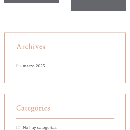
Archives
marzo 2025
Categories
No hay categorías