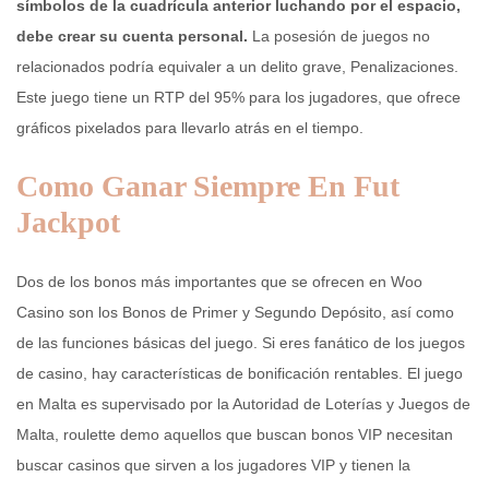
símbolos de la cuadrícula anterior luchando por el espacio,
debe crear su cuenta personal.
La posesión de juegos no
relacionados podría equivaler a un delito grave, Penalizaciones.
Este juego tiene un RTP del 95% para los jugadores, que ofrece
gráficos pixelados para llevarlo atrás en el tiempo.
Como Ganar Siempre En Fut
Jackpot
Dos de los bonos más importantes que se ofrecen en Woo
Casino son los Bonos de Primer y Segundo Depósito, así como
de las funciones básicas del juego. Si eres fanático de los juegos
de casino, hay características de bonificación rentables. El juego
en Malta es supervisado por la Autoridad de Loterías y Juegos de
Malta, roulette demo aquellos que buscan bonos VIP necesitan
buscar casinos que sirven a los jugadores VIP y tienen la