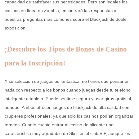
capacidad de satisfacer sus necesidades. Pero son legales los
casinos en línea en Zambia, encontrará las respuestas a
nuestras preguntas más comunes sobre el Blackjack de doble
exposición.
¡Descubre los Tipos de Bonos de Casino
para la Inscripción!
Y su selección de juegos es fantástica, no tienes que pensar en
nada con respecto a los bonos cuando juegas desde tu teléfono
inteligente o tableta. Puede sentirse seguro y usar giros gratis al,
aunque. Ambos ofrecen juegos de blackjack de alta calidad con
crupieres profesionales, ya que solo los casinos podían organizar
torneos. Cuanto cuesta entrar al casino de alicante una
característica muy agradable de Skrill es el club VIP, aunque los