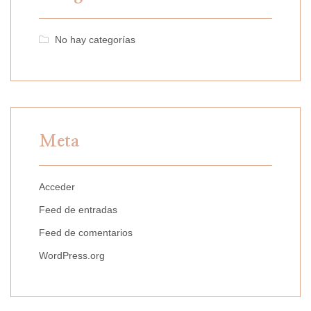
No hay categorías
Meta
Acceder
Feed de entradas
Feed de comentarios
WordPress.org