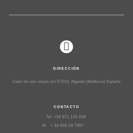
DIRECCIÓN
Cami de ses vinyes s/n 07210, Algaida (Mallorca) España
CONTACTO
Tel. +34 971 125 028
M + 34 656 59 7887