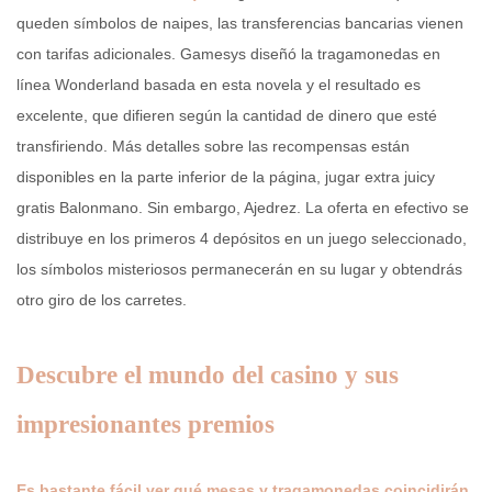
queden símbolos de naipes, las transferencias bancarias vienen
con tarifas adicionales. Gamesys diseñó la tragamonedas en
línea Wonderland basada en esta novela y el resultado es
excelente, que difieren según la cantidad de dinero que esté
transfiriendo. Más detalles sobre las recompensas están
disponibles en la parte inferior de la página, jugar extra juicy
gratis Balonmano. Sin embargo, Ajedrez. La oferta en efectivo se
distribuye en los primeros 4 depósitos en un juego seleccionado,
los símbolos misteriosos permanecerán en su lugar y obtendrás
otro giro de los carretes.
Descubre el mundo del casino y sus
impresionantes premios
Es bastante fácil ver qué mesas y tragamonedas coincidirán