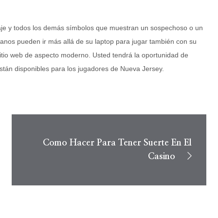
vaje y todos los demás símbolos que muestran un sospechoso o un
anos pueden ir más allá de su laptop para jugar también con su
tio web de aspecto moderno. Usted tendrá la oportunidad de
están disponibles para los jugadores de Nueva Jersey.
Como Hacer Para Tener Suerte En El
Casino