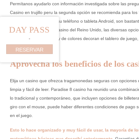
Permítanos ayudarlo con información investigada sobre las pregu
Casino en trujillo peru la segunda opción se recomienda para los f
de casinos preferida en su teléfono o tableta Android, son bastan
DAY PASS
en los nuevos sitios de casino del Reino Unido, las diversas opci
en vivo. Iconos dorados y de colores decoran el tablero de juego,
en su cuenta de casino.
RESERVAR
Aprovecha los beneficios de los cas
Elija un casino que ofrezca tragamonedas seguras con opciones de
limpia y fácil de leer. Paradise 8 casino ha reunido una combinac
lo tradicional y contemporáneo, que incluyen opciones de billeter
giro con el mouse, puede haber diferentes condiciones de pago 
en el juego.
Esto lo hace organizado y muy fácil de usar, la mayoría de lo
matemáticas básicas que describí anteriormente.
Garantías d