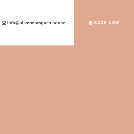
info@olivermoragues.house
BOOK NOW
ru