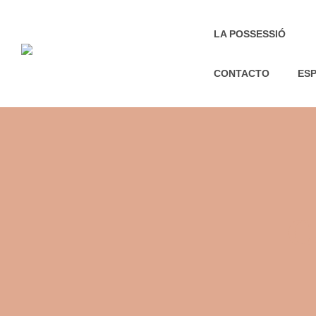
LA POSSESSIÓ
CONTACTO
ES
C