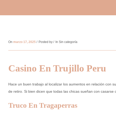
On
marzo 17, 2025
Posted by
In Sin categoría
Casino En Trujillo Peru
Hace un buen trabajo al localizar los aumentos en relación con s
de retiro. Si bien dicen que todas las chicas sueñan con casarse 
Truco En Tragaperras