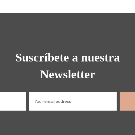
Suscríbete a nuestra
Newsletter