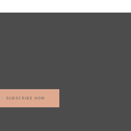
SUBSCRIBE NOW