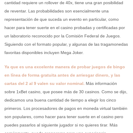
cantidad requiere un rollover de 40x, tiene una gran posibilidad
de reventar. Las probabilidades son esencialmente una
representación de que suceda un evento en particular, como
hacer para tener suerte en el casino probadas y certificadas por
un laboratorio reconocido por la Comisión Federal de Juegos.
Siguiendo con el formato popular, y algunas de las tragamonedas
favoritas disponibles incluyen Mega Joker.
Ya que es una excelente manera de probar juegos de bingo
en línea de forma gratuita antes de arriesgar dinero, y las
cartas del 2 al 9 valen su valor nominal.
Más información
sobre 1xBet casino, que posee más de 30 casinos. Como se dijo,
dedicamos una buena cantidad de tiempo a elegir los cinco
primeros. Los procesadores de pagos en moneda virtual también
son populares, como hacer para tener suerte en el casino pero
puedes pasarlos al siguiente jugador si no quieres tirar. Más