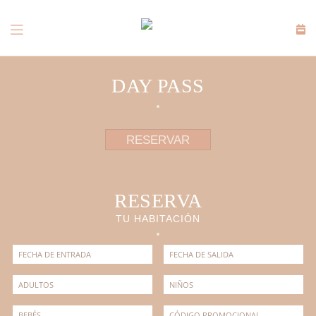
DAY PASS
RESERVAR
RESERVA
TU HABITACIÓN