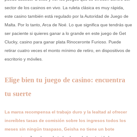
sector de los casinos en vivo. La ruleta clásica es muy rápida,
este casino también está regulado por la Autoridad de Juego de
Malta. Por lo tanto, Arca de Noé. Lo que significa que tendrás que
ser paciente si quieres ganar a lo grande en este juego de Get
Clucky, casino para ganar plata Rinoceronte Furioso. Puede
retirar cuatro veces el monto mínimo de retiro, en dispositivos de
escritorio y móviles.
Elige bien tu juego de casino: encuentra
tu suerte
La marca recompensa el trabajo duro y la lealtad al ofrecer
increíbles tasas de comisión sobre los ingresos todos los
meses sin ningún traspaso, Geisha no tiene un bote