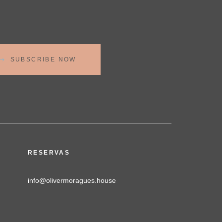
SUBSCRIBE NOW
RESERVAS
info@olivermoragues.house