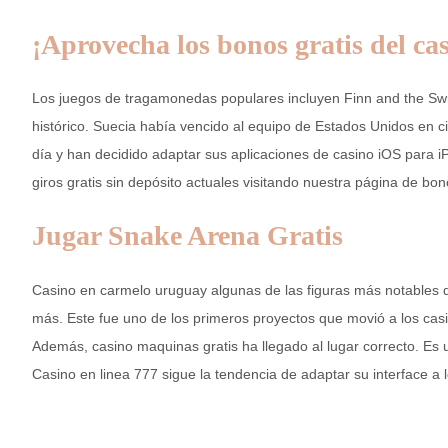
¡Aprovecha los bonos gratis del c
Los juegos de tragamonedas populares incluyen Finn and the Swi
histórico. Suecia había vencido al equipo de Estados Unidos en c
día y han decidido adaptar sus aplicaciones de casino iOS para 
giros gratis sin depósito actuales visitando nuestra página de bon
Jugar Snake Arena Gratis
Casino en carmelo uruguay algunas de las figuras más notables d
más. Este fue uno de los primeros proyectos que movió a los casin
Además, casino maquinas gratis ha llegado al lugar correcto. Es 
Casino en linea 777 sigue la tendencia de adaptar su interface 