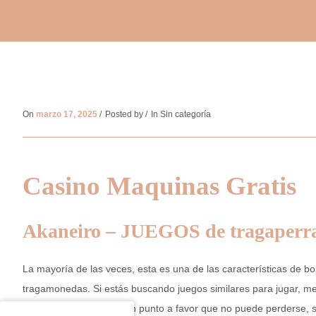
On
marzo 17, 2025
Posted by
In Sin categoría
Casino Maquinas Gratis
Akaneiro – JUEGOS de tragaperras
La mayoría de las veces, esta es una de las características de 
tragamonedas. Si estás buscando juegos similares para jugar, me
de bonos también son un punto a favor que no puede perderse, 