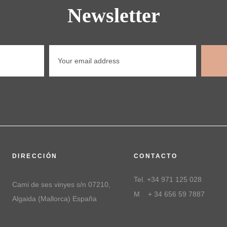
Newsletter
DIRECCIÓN
CONTACTO
Tel. +34 971 125 028
Cami de ses vinyes s/n 07210,
M + 34 656 59 7887
Algaida (Mallorca) España