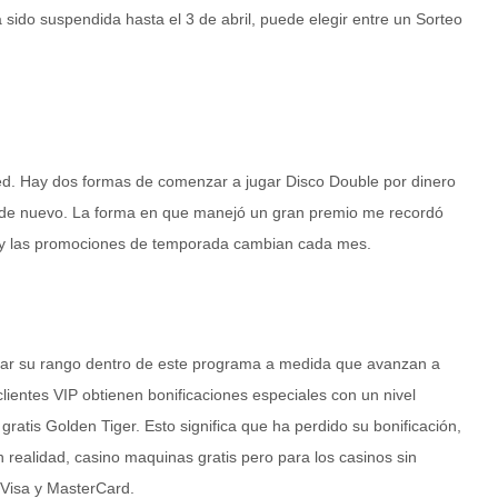
 sido suspendida hasta el 3 de abril, puede elegir entre un Sorteo
ed. Hay dos formas de comenzar a jugar Disco Double por dinero
lo de nuevo. La forma en que manejó un gran premio me recordó
, y las promociones de temporada cambian cada mes.
ar su rango dentro de este programa a medida que avanzan a
clientes VIP obtienen bonificaciones especiales con un nivel
ratis Golden Tiger. Esto significa que ha perdido su bonificación,
 En realidad, casino maquinas gratis pero para los casinos sin
 Visa y MasterCard.