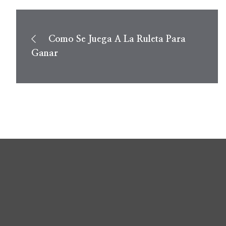
Como Se Juega A La Ruleta Para
Ganar