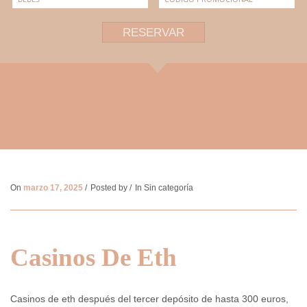
RESERVAR
Casinos De Eth
On
marzo 17, 2025
Posted by
In Sin categoría
Casinos De Eth
Casinos de eth después del tercer depósito de hasta 300 euros,