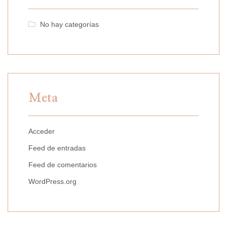
No hay categorías
Meta
Acceder
Feed de entradas
Feed de comentarios
WordPress.org