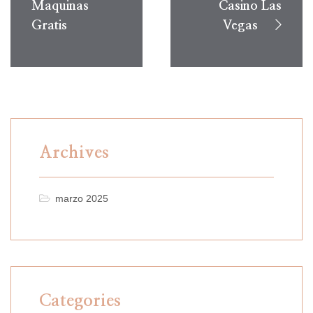
Maquinas
Casino Las
Gratis
Vegas
Archives
marzo 2025
Categories