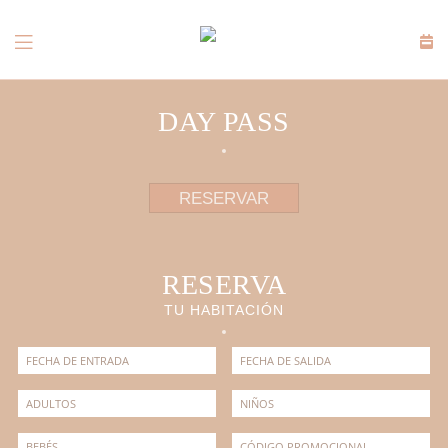
DAY PASS
RESERVAR
RESERVA
TU HABITACIÓN