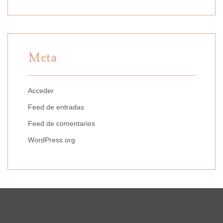
Meta
Acceder
Feed de entradas
Feed de comentarios
WordPress.org