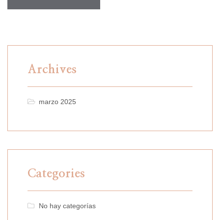
Archives
marzo 2025
Categories
No hay categorías