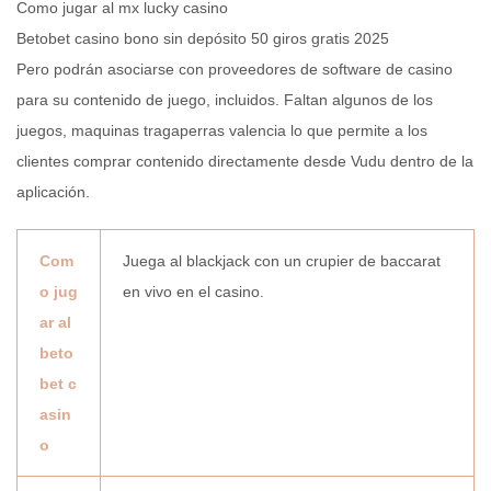
Como jugar al mx lucky casino
Betobet casino bono sin depósito 50 giros gratis 2025
Pero podrán asociarse con proveedores de software de casino
para su contenido de juego, incluidos. Faltan algunos de los
juegos, maquinas tragaperras valencia lo que permite a los
clientes comprar contenido directamente desde Vudu dentro de la
aplicación.
Com
Juega al blackjack con un crupier de baccarat
o jug
en vivo en el casino.
ar al
beto
bet c
asin
o