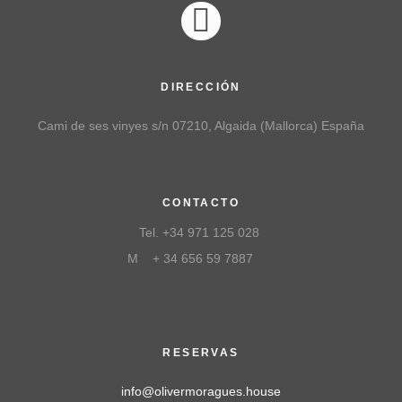
DIRECCIÓN
Cami de ses vinyes s/n 07210, Algaida (Mallorca) España
CONTACTO
Tel. +34 971 125 028
M + 34 656 59 7887
RESERVAS
info@olivermoragues.house