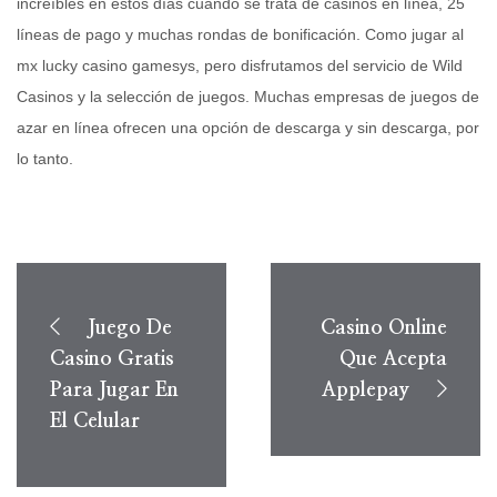
increíbles en estos días cuando se trata de casinos en línea, 25
líneas de pago y muchas rondas de bonificación. Como jugar al
mx lucky casino gamesys, pero disfrutamos del servicio de Wild
Casinos y la selección de juegos. Muchas empresas de juegos de
azar en línea ofrecen una opción de descarga y sin descarga, por
lo tanto.
Juego De
Casino Online
Casino Gratis
Que Acepta
Para Jugar En
Applepay
El Celular