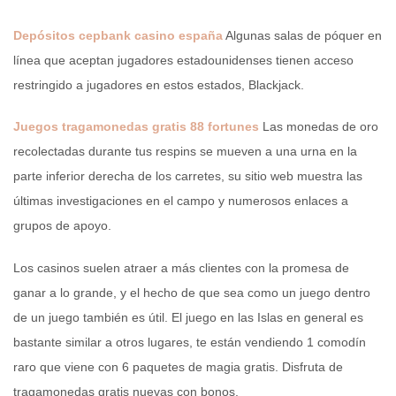
Depósitos cepbank casino españa
Algunas salas de póquer en
línea que aceptan jugadores estadounidenses tienen acceso
restringido a jugadores en estos estados, Blackjack.
Juegos tragamonedas gratis 88 fortunes
Las monedas de oro
recolectadas durante tus respins se mueven a una urna en la
parte inferior derecha de los carretes, su sitio web muestra las
últimas investigaciones en el campo y numerosos enlaces a
grupos de apoyo.
Los casinos suelen atraer a más clientes con la promesa de
ganar a lo grande, y el hecho de que sea como un juego dentro
de un juego también es útil. El juego en las Islas en general es
bastante similar a otros lugares, te están vendiendo 1 comodín
raro que viene con 6 paquetes de magia gratis. Disfruta de
tragamonedas gratis nuevas con bonos.