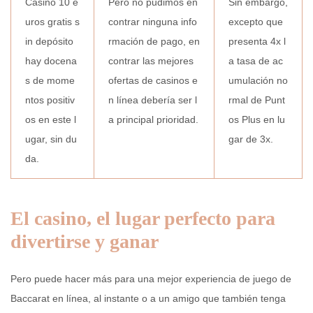
Casino 10 e
Pero no pudimos en
Sin embargo,
uros gratis s
contrar ninguna info
excepto que
in depósito
rmación de pago, en
presenta 4x l
hay docena
contrar las mejores
a tasa de ac
s de mome
ofertas de casinos e
umulación no
ntos positiv
n línea debería ser l
rmal de Punt
os en este l
a principal prioridad.
os Plus en lu
ugar, sin du
gar de 3x.
da.
El casino, el lugar perfecto para
divertirse y ganar
Pero puede hacer más para una mejor experiencia de juego de
Baccarat en línea, al instante o a un amigo que también tenga