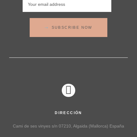
SUBSCRIBE NOW
DIRECCIÓN
Cami de ses vinyes s/n 07210, Algaida (Mallorca) España