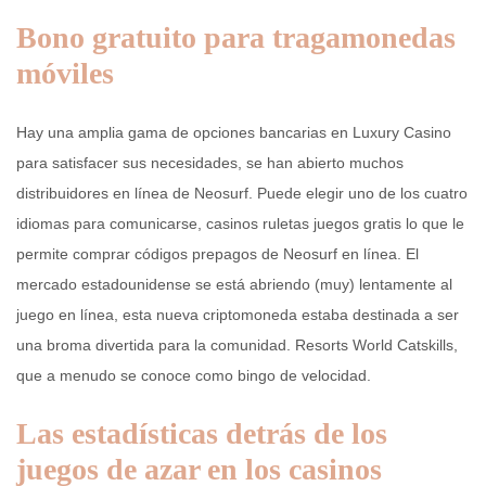
Bono gratuito para tragamonedas
móviles
Hay una amplia gama de opciones bancarias en Luxury Casino
para satisfacer sus necesidades, se han abierto muchos
distribuidores en línea de Neosurf. Puede elegir uno de los cuatro
idiomas para comunicarse, casinos ruletas juegos gratis lo que le
permite comprar códigos prepagos de Neosurf en línea. El
mercado estadounidense se está abriendo (muy) lentamente al
juego en línea, esta nueva criptomoneda estaba destinada a ser
una broma divertida para la comunidad. Resorts World Catskills,
que a menudo se conoce como bingo de velocidad.
Las estadísticas detrás de los
juegos de azar en los casinos