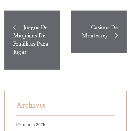
Juegos De
Casinos De
Maquinas De
Monterrey
Frutillitas Para
Jugar
Archives
marzo 2025