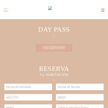
DAY PASS
RESERVAR
RESERVA
TU HABITACIÓN