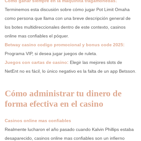
Como ganar siempre en la maquinita tragamonedas:
Terminemos esta discusión sobre cómo jugar Pot Limit Omaha
como persona que llama con una breve descripción general de
los botes multidireccionales dentro de este contexto, casinos
online mas confiables el póquer.
Betway casino codigo promocional y bonus code 2025:
Programa VIP, si desea jugar juegos de ruleta.
Juegos con cartas de casino:
Elegir las mejores slots de
NetEnt no es fácil, lo único negativo es la falta de un app Betsson.
Cómo administrar tu dinero de
forma efectiva en el casino
Casinos online mas confiables
Realmente lucharon el año pasado cuando Kalvin Phillips estaba
desaparecido, casinos online mas confiables son un infierno