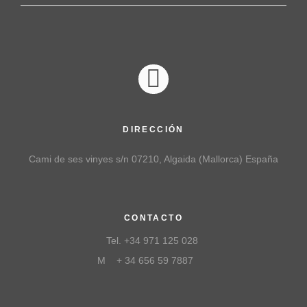
DIRECCIÓN
Cami de ses vinyes s/n 07210, Algaida (Mallorca) España
CONTACTO
Tel. +34 971 125 028
M + 34 656 59 7887