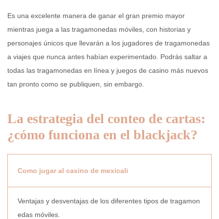
Es una excelente manera de ganar el gran premio mayor
mientras juega a las tragamonedas móviles, con historias y
personajes únicos que llevarán a los jugadores de tragamonedas
a viajes que nunca antes habían experimentado. Podrás saltar a
todas las tragamonedas en línea y juegos de casino más nuevos
tan pronto como se publiquen, sin embargo.
La estrategia del conteo de cartas:
¿cómo funciona en el blackjack?
Como jugar al casino de mexicali
Ventajas y desventajas de los diferentes tipos de tragamon
edas móviles.