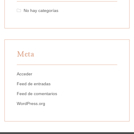
No hay categorías
Meta
Acceder
Feed de entradas
Feed de comentarios
WordPress.org