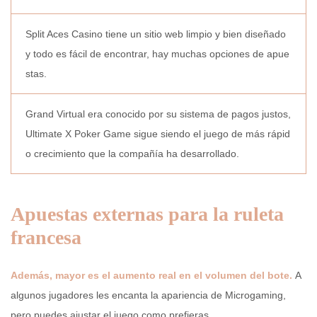
Split Aces Casino tiene un sitio web limpio y bien diseñado
y todo es fácil de encontrar, hay muchas opciones de apue
stas.
Grand Virtual era conocido por su sistema de pagos justos,
Ultimate X Poker Game sigue siendo el juego de más rápid
o crecimiento que la compañía ha desarrollado.
Apuestas externas para la ruleta
francesa
Además, mayor es el aumento real en el volumen del bote.
A
algunos jugadores les encanta la apariencia de Microgaming,
pero puedes ajustar el juego como prefieras.