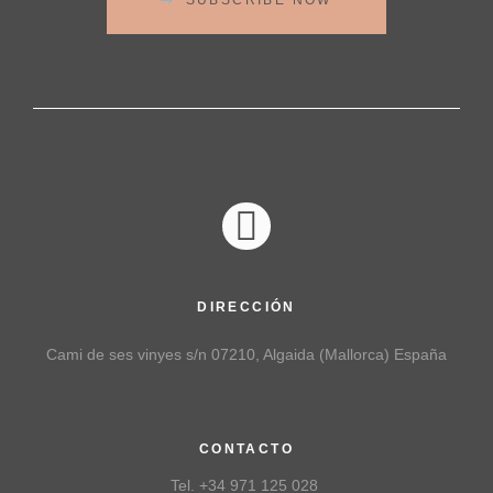
SUBSCRIBE NOW
DIRECCIÓN
Cami de ses vinyes s/n 07210, Algaida (Mallorca) España
CONTACTO
Tel. +34 971 125 028