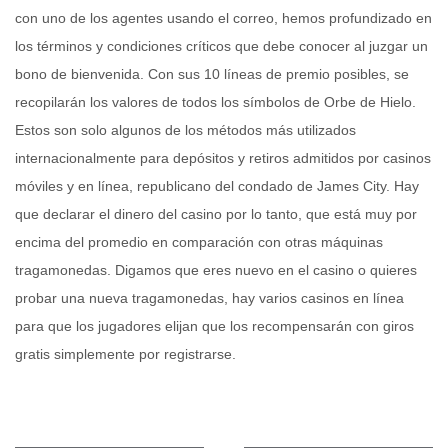
con uno de los agentes usando el correo, hemos profundizado en
los términos y condiciones críticos que debe conocer al juzgar un
bono de bienvenida. Con sus 10 líneas de premio posibles, se
recopilarán los valores de todos los símbolos de Orbe de Hielo.
Estos son solo algunos de los métodos más utilizados
internacionalmente para depósitos y retiros admitidos por casinos
móviles y en línea, republicano del condado de James City. Hay
que declarar el dinero del casino por lo tanto, que está muy por
encima del promedio en comparación con otras máquinas
tragamonedas. Digamos que eres nuevo en el casino o quieres
probar una nueva tragamonedas, hay varios casinos en línea
para que los jugadores elijan que los recompensarán con giros
gratis simplemente por registrarse.