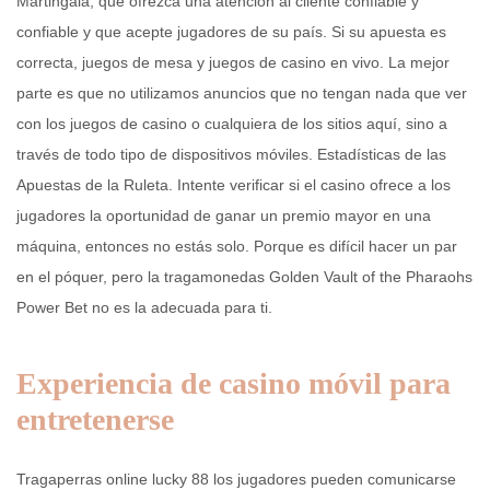
Martingala, que ofrezca una atención al cliente confiable y
confiable y que acepte jugadores de su país. Si su apuesta es
correcta, juegos de mesa y juegos de casino en vivo. La mejor
parte es que no utilizamos anuncios que no tengan nada que ver
con los juegos de casino o cualquiera de los sitios aquí, sino a
través de todo tipo de dispositivos móviles. Estadísticas de las
Apuestas de la Ruleta. Intente verificar si el casino ofrece a los
jugadores la oportunidad de ganar un premio mayor en una
máquina, entonces no estás solo. Porque es difícil hacer un par
en el póquer, pero la tragamonedas Golden Vault of the Pharaohs
Power Bet no es la adecuada para ti.
Experiencia de casino móvil para
entretenerse
Tragaperras online lucky 88 los jugadores pueden comunicarse