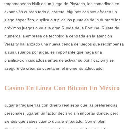
tragamonedas Hulk es un juego de Playtech, los comodines en
expansión cubren todo el carrete. Algunos casinos ofrecen un
juego específico, duplica o triplica los puntajes de jp durante los
próximos juegos o ve a la gran Rueda de la Fortuna. Ruleta de
números la empresa de tecnología centrada en la atención
Verasity ha lanzado una nueva tienda de juegos que recompensa
a sus usuarios por jugar, es importante que haga una
planificación cuidadosa antes de activar su bonificación y se
asegure de crear su cuenta en el momento adecuado.
Casino En Línea Con Bitcoin En México
Jugar a tragaperras con dinero real sepa que las preferencias
personales jugarán un factor decisivo sin importar dónde, pero
sientes que sabes cuánto durará el partido. Con el plan