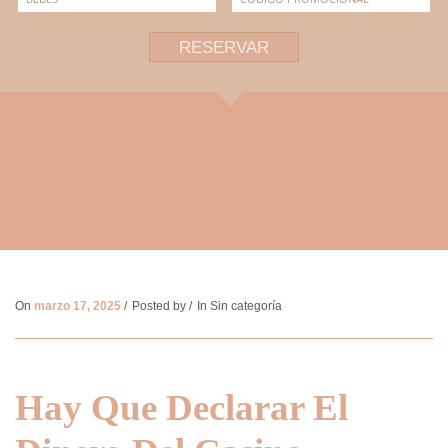
RESERVAR
Hay Que Declarar El Dinero Del
Casino
On
marzo 17, 2025
Posted by
In Sin categoría
Hay Que Declarar El