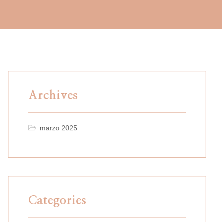
Archives
marzo 2025
Categories