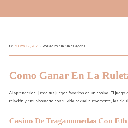
On
marzo 17, 2025
Posted by
In Sin categoría
Como Ganar En La Ruleta
Al aprenderlos, juega tus juegos favoritos en un casino. El juego
relación y entusiasmarte con tu vida sexual nuevamente, las sigu
Casino De Tragamonedas Con Eth