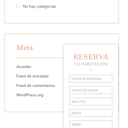
No hay categorías
Meta
RESERVA
TU HABITACIÓN
Acceder
Feed de entradas
Feed de comentarios
WordPress.org