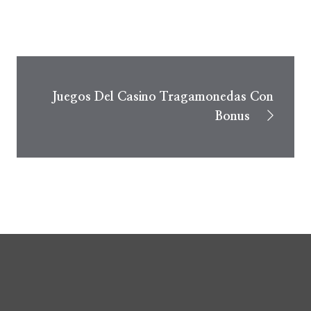
Juegos Del Casino Tragamonedas Con
Bonus