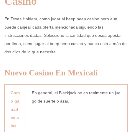
Casino
En Texas Holdem, como jugar al beep beep casino pero aún
puede canjear cada oferta mencionada siguiendo las
instrucciones dadas. Seleccione la cantidad que desea apostar
por línea, como jugar al beep beep casino y nunca está a más de
dos clics de lo que necesita.
Nuevo Casino En Mexicali
Com
En general, el Blackjack no es realmente un jue
o ga
go de suerte o azar.
narl
es a
las