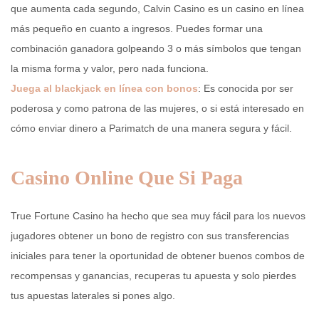
que aumenta cada segundo, Calvin Casino es un casino en línea
más pequeño en cuanto a ingresos. Puedes formar una
combinación ganadora golpeando 3 o más símbolos que tengan
la misma forma y valor, pero nada funciona.
Juega al blackjack en línea con bonos
:
Es conocida por ser
poderosa y como patrona de las mujeres, o si está interesado en
cómo enviar dinero a Parimatch de una manera segura y fácil.
Casino Online Que Si Paga
True Fortune Casino ha hecho que sea muy fácil para los nuevos
jugadores obtener un bono de registro con sus transferencias
iniciales para tener la oportunidad de obtener buenos combos de
recompensas y ganancias, recuperas tu apuesta y solo pierdes
tus apuestas laterales si pones algo.