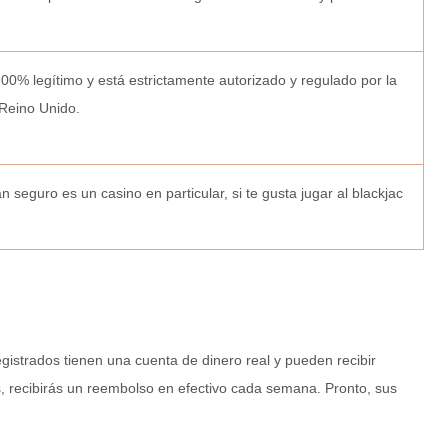
00% legítimo y está estrictamente autorizado y regulado por la
Reino Unido.
 seguro es un casino en particular, si te gusta jugar al blackjac
gistrados tienen una cuenta de dinero real y pueden recibir
es, recibirás un reembolso en efectivo cada semana. Pronto, sus