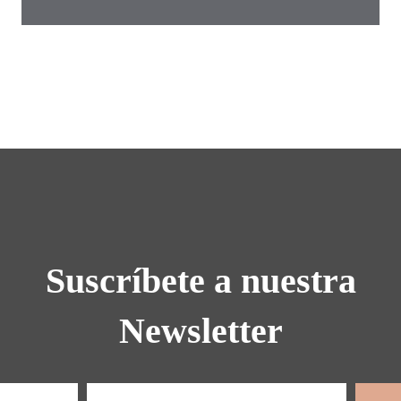
Suscríbete a nuestra
Newsletter