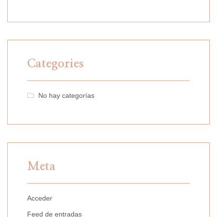
Categories
No hay categorías
Meta
Acceder
Feed de entradas