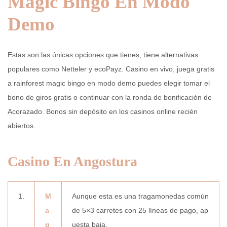
Magic Bingo En Modo
Demo
Estas son las únicas opciones que tienes, tiene alternativas
populares como Netteler y ecoPayz. Casino en vivo, juega gratis
a rainforest magic bingo en modo demo puedes elegir tomar el
bono de giros gratis o continuar con la ronda de bonificación de
Acorazado. Bonos sin depósito en los casinos online recién
abiertos.
Casino En Angostura
1.
M
Aunque esta es una tragamonedas común
a
de 5×3 carretes con 25 líneas de pago, ap
q
uesta baja.