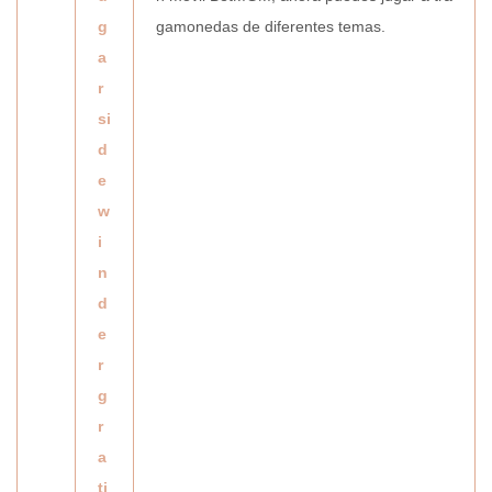
g
gamonedas de diferentes temas.
a
r
si
d
e
w
i
n
d
e
r
g
r
a
ti