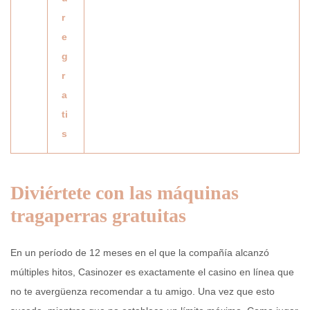
r
e
g
r
a
ti
s
Diviértete con las máquinas
tragaperras gratuitas
En un período de 12 meses en el que la compañía alcanzó
múltiples hitos, Casinozer es exactamente el casino en línea que
no te avergüenza recomendar a tu amigo. Una vez que esto