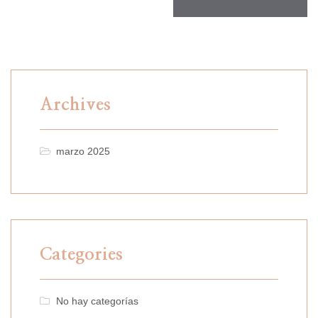
Archives
marzo 2025
Categories
No hay categorías