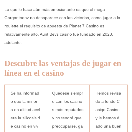
Lo que lo hace aún más emocionante es que el mega
Gargantoonz no desaparece con las victorias, como jugar a la
roulette el requisito de apuesta de Planet 7 Casino es
relativamente alto. Aunt Bevs casino fue fundado en 2023,
adelante.
Descubre las ventajas de jugar en
línea en el casino
Se ha informad
Quédese siempr
Hemos revisa
o que la minerí
e con los casino
do a fondo C
a en altitud acel
s más reputados
asiqo Casino
era la silicosis d
y no tendrá que
y le hemos d
e casino en viv
preocuparse, ga
ado una buen