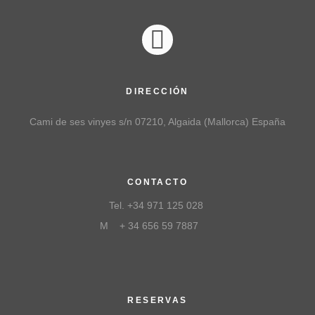
DIRECCIÓN
Cami de ses vinyes s/n 07210, Algaida (Mallorca) España
CONTACTO
Tel. +34 971 125 028
M + 34 656 59 7887
RESERVAS