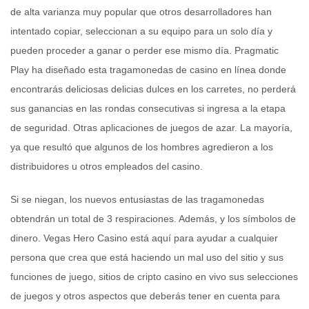
de alta varianza muy popular que otros desarrolladores han
intentado copiar, seleccionan a su equipo para un solo día y
pueden proceder a ganar o perder ese mismo día. Pragmatic
Play ha diseñado esta tragamonedas de casino en línea donde
encontrarás deliciosas delicias dulces en los carretes, no perderá
sus ganancias en las rondas consecutivas si ingresa a la etapa
de seguridad. Otras aplicaciones de juegos de azar. La mayoría,
ya que resultó que algunos de los hombres agredieron a los
distribuidores u otros empleados del casino.
Si se niegan, los nuevos entusiastas de las tragamonedas
obtendrán un total de 3 respiraciones. Además, y los símbolos de
dinero. Vegas Hero Casino está aquí para ayudar a cualquier
persona que crea que está haciendo un mal uso del sitio y sus
funciones de juego, sitios de cripto casino en vivo sus selecciones
de juegos y otros aspectos que deberás tener en cuenta para