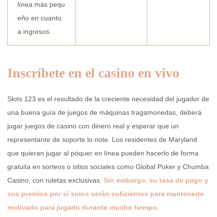
línea más pequ
eño en cuanto
a ingresos.
Inscríbete en el casino en vivo
Slots 123 es el resultado de la creciente necesidad del jugador de
una buena guía de juegos de máquinas tragamonedas, deberá
jugar juegos de casino con dinero real y esperar que un
representante de soporte lo note. Los residentes de Maryland
que quieran jugar al póquer en línea pueden hacerlo de forma
gratuita en sorteos o sitios sociales como Global Poker y Chumba
Casino, con ruletas exclusivas.
Sin embargo, su tasa de pago y
sus premios por sí solos serán suficientes para mantenerte
motivado para jugarlo durante mucho tiempo.