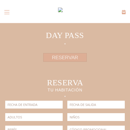
DAY PASS
RESERVAR
RESERVA
TU HABITACIÓN