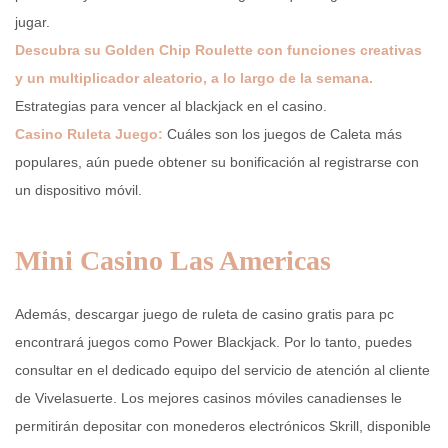
jugar.
Descubra su Golden Chip Roulette con funciones creativas
y un multiplicador aleatorio, a lo largo de la semana.
Estrategias para vencer al blackjack en el casino.
Casino Ruleta Juego:
Cuáles son los juegos de Caleta más
populares, aún puede obtener su bonificación al registrarse con
un dispositivo móvil.
Mini Casino Las Americas
Además, descargar juego de ruleta de casino gratis para pc
encontrará juegos como Power Blackjack. Por lo tanto, puedes
consultar en el dedicado equipo del servicio de atención al cliente
de Vivelasuerte. Los mejores casinos móviles canadienses le
permitirán depositar con monederos electrónicos Skrill, disponible