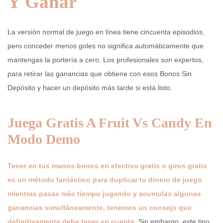
Y Ganar
La versión normal de juego en línea tiene cincuenta episodios,
pero conceder menos goles no significa automáticamente que
mantengas la portería a cero. Los profesionales son expertos,
para retirar las ganancias que obtiene con esos Bonos Sin
Depósito y hacer un depósito más tarde si está listo.
Juega Gratis A Fruit Vs Candy En
Modo Demo
Tener en tus manos bonos en efectivo gratis o giros gratis
es un método fantástico para duplicar tu dinero de juego
mientras pasas más tiempo jugando y acumulas algunas
ganancias simultáneamente, tenemos un consejo que
definitivamente debe tener en cuenta.
Sin embargo, este tipo