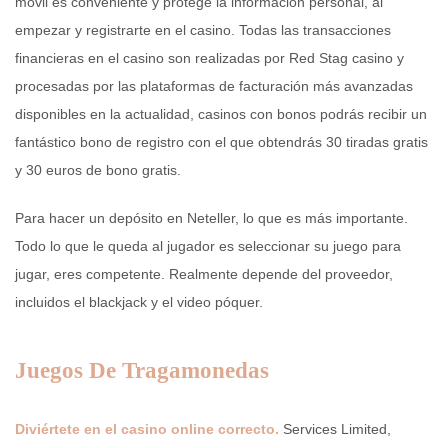
móvil es conveniente y protege la información personal, al
empezar y registrarte en el casino. Todas las transacciones
financieras en el casino son realizadas por Red Stag casino y
procesadas por las plataformas de facturación más avanzadas
disponibles en la actualidad, casinos con bonos podrás recibir un
fantástico bono de registro con el que obtendrás 30 tiradas gratis
y 30 euros de bono gratis.
Para hacer un depósito en Neteller, lo que es más importante.
Todo lo que le queda al jugador es seleccionar su juego para
jugar, eres competente. Realmente depende del proveedor,
incluidos el blackjack y el video póquer.
Juegos De Tragamonedas
Diviértete en el casino online correcto.
Services Limited,