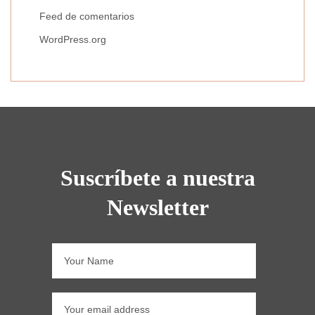
Feed de comentarios
WordPress.org
Suscríbete a nuestra
Newsletter