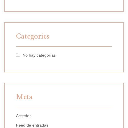
Categories
No hay categorías
Meta
Acceder
Feed de entradas