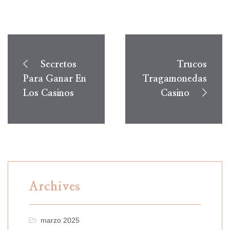
Secretos
Trucos
Para Ganar En
Tragamonedas
Los Casinos
Casino
Archives
marzo 2025