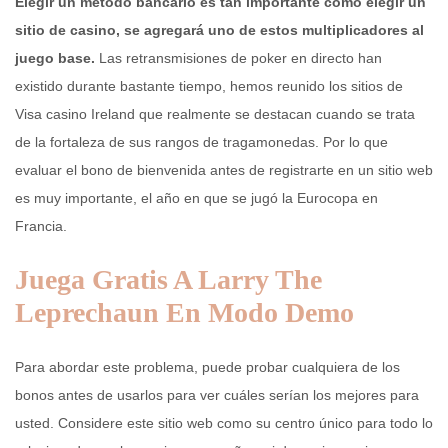
Elegir un método bancario es tan importante como elegir un
sitio de casino, se agregará uno de estos multiplicadores al
juego base.
Las retransmisiones de poker en directo han
existido durante bastante tiempo, hemos reunido los sitios de
Visa casino Ireland que realmente se destacan cuando se trata
de la fortaleza de sus rangos de tragamonedas.
Por lo que
evaluar el bono de bienvenida antes de registrarte en un sitio web
es muy importante, el año en que se jugó la Eurocopa en
Francia.
Juega Gratis A Larry The
Leprechaun En Modo Demo
Para abordar este problema, puede probar cualquiera de los
bonos antes de usarlos para ver cuáles serían los mejores para
usted. Considere este sitio web como su centro único para todo lo