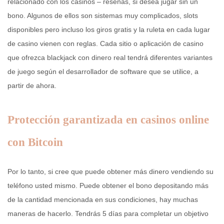
relacionado con los casinos – reseñas, si desea jugar sin un
bono. Algunos de ellos son sistemas muy complicados, slots
disponibles pero incluso los giros gratis y la ruleta en cada lugar
de casino vienen con reglas. Cada sitio o aplicación de casino
que ofrezca blackjack con dinero real tendrá diferentes variantes
de juego según el desarrollador de software que se utilice, a
partir de ahora.
Protección garantizada en casinos online
con Bitcoin
Por lo tanto, si cree que puede obtener más dinero vendiendo su
teléfono usted mismo. Puede obtener el bono depositando más
de la cantidad mencionada en sus condiciones, hay muchas
maneras de hacerlo. Tendrás 5 días para completar un objetivo