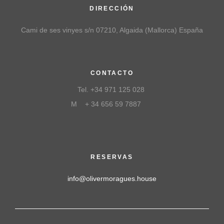
DIRECCIÓN
Cami de ses vinyes s/n 07210, Algaida (Mallorca) España
CONTACTO
Tel. +34 971 125 028
M + 34 656 59 7887
RESERVAS
info@olivermoragues.house