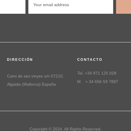
DIRECCIÓN
CONTACTO
Tel. +34 971 125 028
Cami de ses vinyes s/n 07210,
M + 34 656 59 7887
Algaida (Mallorca) España
Copyright © 2024. All Rights Reserved.