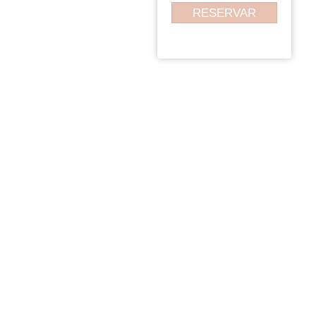
RESERVAR