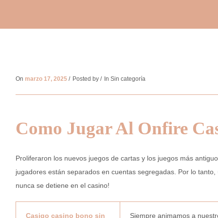
On
marzo 17, 2025
Posted by
In Sin categoría
Como Jugar Al Onfire Ca
Proliferaron los nuevos juegos de cartas y los juegos más antiguo
jugadores están separados en cuentas segregadas. Por lo tanto, 
nunca se detiene en el casino!
Casigo casino bono sin
Siempre animamos a nuestros