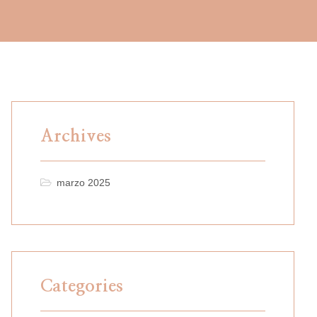
Archives
marzo 2025
Categories