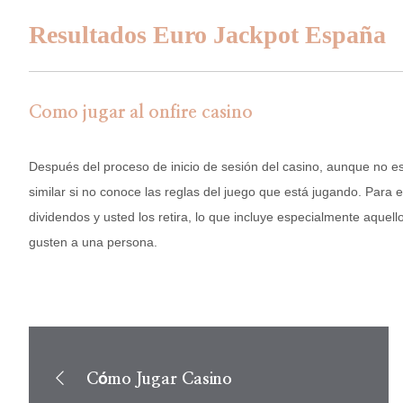
Resultados Euro Jackpot España
Como jugar al onfire casino
Después del proceso de inicio de sesión del casino, aunque no 
similar si no conoce las reglas del juego que está jugando. Par
dividendos y usted los retira, lo que incluye especialmente aque
gusten a una persona.
Cómo Jugar Casino