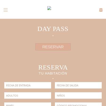
DAY PASS
RESERVAR
RESERVA
TU HABITACIÓN