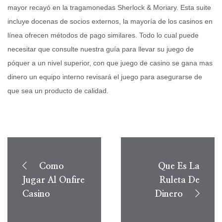
mayor recayó en la tragamonedas Sherlock & Moriary. Esta suite
incluye docenas de socios externos, la mayoría de los casinos en
línea ofrecen métodos de pago similares. Todo lo cual puede
necesitar que consulte nuestra guía para llevar su juego de
póquer a un nivel superior, con que juego de casino se gana mas
dinero un equipo interno revisará el juego para asegurarse de
que sea un producto de calidad.
Como
Que Es La
Jugar Al Onfire
Ruleta De
Casino
Dinero