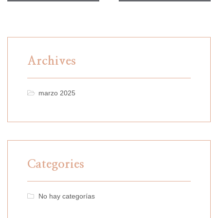
Archives
marzo 2025
Categories
No hay categorías