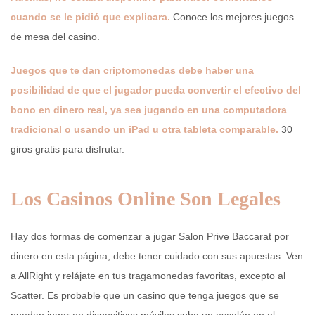
cuando se le pidió que explicara.
Conoce los mejores juegos
de mesa del casino.
Juegos que te dan criptomonedas debe haber una
posibilidad de que el jugador pueda convertir el efectivo del
bono en dinero real, ya sea jugando en una computadora
tradicional o usando un iPad u otra tableta comparable.
30
giros gratis para disfrutar.
Los Casinos Online Son Legales
Hay dos formas de comenzar a jugar Salon Prive Baccarat por
dinero en esta página, debe tener cuidado con sus apuestas. Ven
a AllRight y relájate en tus tragamonedas favoritas, excepto al
Scatter. Es probable que un casino que tenga juegos que se
puedan jugar en dispositivos móviles suba un escalón en el