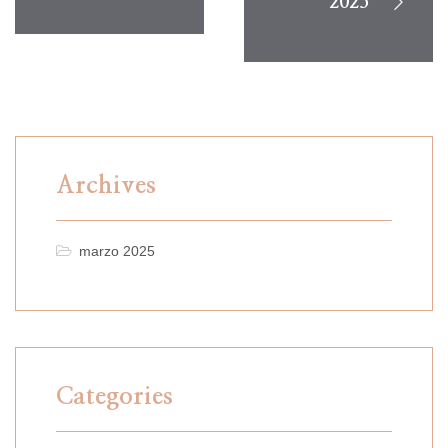
2025
Archives
marzo 2025
Categories