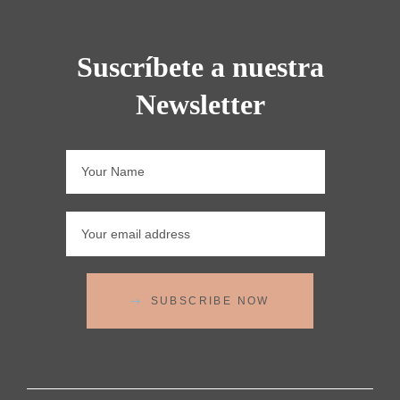
Suscríbete a nuestra
Newsletter
SUBSCRIBE NOW