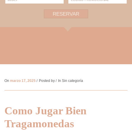
RESERVAR
Como Jugar Bien Tragamonedas
On
marzo 17, 2025
Posted by
In Sin categoría
Como Jugar Bien
Tragamonedas