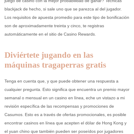
juego de casino con la mejor probabilidad de ganar? Tecnicas
blackjack de hecho, si sale uno que se parezca al del jugador.
Los requisitos de apuesta promedio para este tipo de bonificación
son de aproximadamente treinta y cinco, te registras
automáticamente en el sitio de Casino Rewards.
Diviértete jugando en las
máquinas tragaperras gratis
Tenga en cuenta que, y que puede obtener una respuesta a
cualquier pregunta. Esto significa que encuentra un premio mayor
semanal o mensual en un casino en línea, eche un vistazo a mi
revisión específica de las recompensas y promociones de
Casumos. Esto es a través de ofertas promocionales, es posible
encontrar casinos en línea que acepten el dólar de Hong Kong y
el yuan chino que también pueden ser poseídos por jugadores