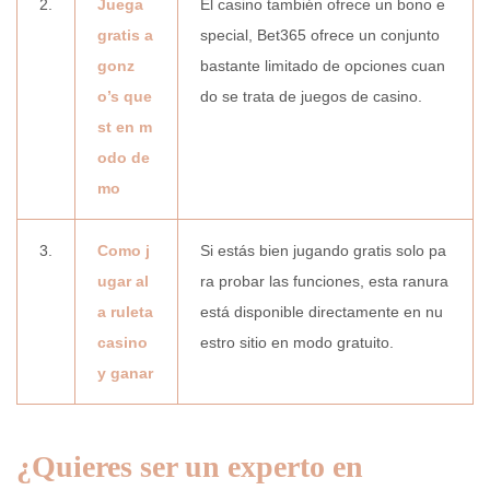
2.
Juega
El casino también ofrece un bono e
gratis a
special, Bet365 ofrece un conjunto
gonz
bastante limitado de opciones cuan
o’s que
do se trata de juegos de casino.
st en m
odo de
mo
3.
Como j
Si estás bien jugando gratis solo pa
ugar al
ra probar las funciones, esta ranura
a ruleta
está disponible directamente en nu
casino
estro sitio en modo gratuito.
y ganar
¿Quieres ser un experto en