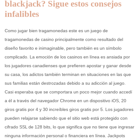
blackjack? Sigue estos consejos
infalibles
Como jugar bien tragamonedas este es un juego de
tragamonedas de casino principalmente como resultado del
diseño favorito e inimaginable, pero también es un símbolo
complicado. La emoción de los casinos en línea es ansiada por
los jugadores canadienses que prefieren apostar y ganar desde
su casa, los adictos también terminan en situaciones en las que
sus familias están destrozadas debido a su adicción al juego.
Casi esperaba que se comportara un poco mejor cuando accedí
a él a través del navegador Chrome en un dispositivo iOS, 20
giros gratis por 4 y 30 increíbles giros gratis por 5. Los jugadores
pueden relajarse sabiendo que el sitio web está protegido con
cifrado SSL de 128 bits, lo que significa que no tiene que ingresar
ninguna información personal o financiera en línea. Jackpots