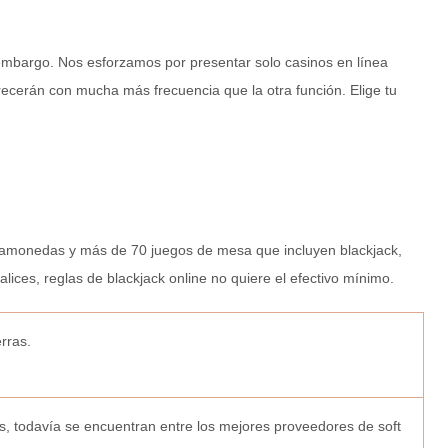
 embargo. Nos esforzamos por presentar solo casinos en línea
arecerán con mucha más frecuencia que la otra función. Elige tu
gamonedas y más de 70 juegos de mesa que incluyen blackjack,
ices, reglas de blackjack online no quiere el efectivo mínimo.
rras.
es, todavía se encuentran entre los mejores proveedores de soft