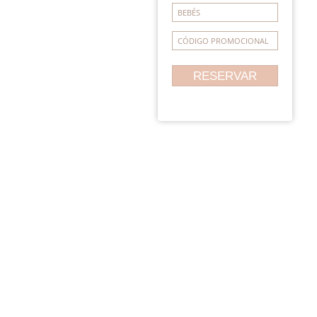
RESERVAR