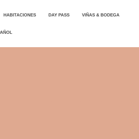
HABITACIONES
DAY PASS
VIÑAS & BODEGA
PAÑOL
 Codigo Promocion
2025