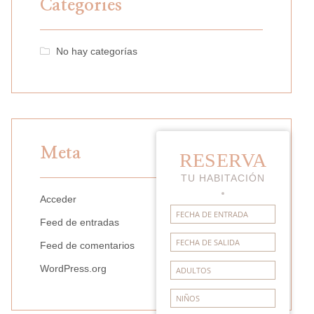
Categories
No hay categorías
Meta
RESERVA
TU HABITACIÓN
Acceder
Feed de entradas
Feed de comentarios
WordPress.org