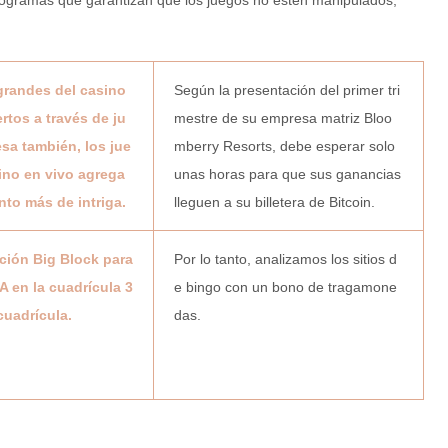
grandes del casino
Según la presentación del primer tri
rtos a través de ju
mestre de su empresa matriz Bloo
sa también, los jue
mberry Resorts, debe esperar solo
ino en vivo agrega
unas horas para que sus ganancias
to más de intriga.
lleguen a su billetera de Bitcoin.
ción Big Block para
Por lo tanto, analizamos los sitios d
A en la cuadrícula 3
e bingo con un bono de tragamone
 cuadrícula.
das.