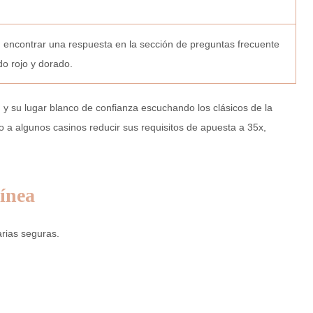
ncontrar una respuesta en la sección de preguntas frecuente
do rojo y dorado.
, y su lugar blanco de confianza escuchando los clásicos de la
o a algunos casinos reducir sus requisitos de apuesta a 35x,
línea
rias seguras.