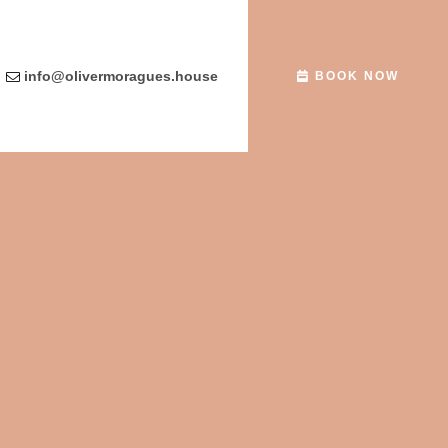
info@olivermoragues.house
BOOK NOW
al Y Bonus Code