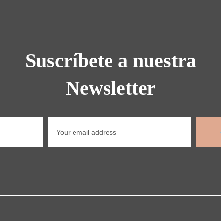
Suscríbete a nuestra
Newsletter