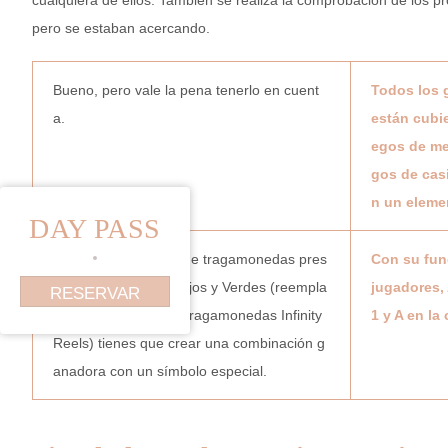
pero se estaban acercando.
Bueno, pero vale la pena tenerlo en cuent
Todos los 
a.
están cubie
egos de me
gos de cas
n un elemen
DAY PASS
Esta tabla de pagos de tragamonedas pres
Con su fun
enta Megasaurios Rojos y Verdes (reempla
jugadores, 
RESERVAR
zos salvajes), en las tragamonedas Infinity
1 y A en la
Reels) tienes que crear una combinación g
anadora con un símbolo especial.