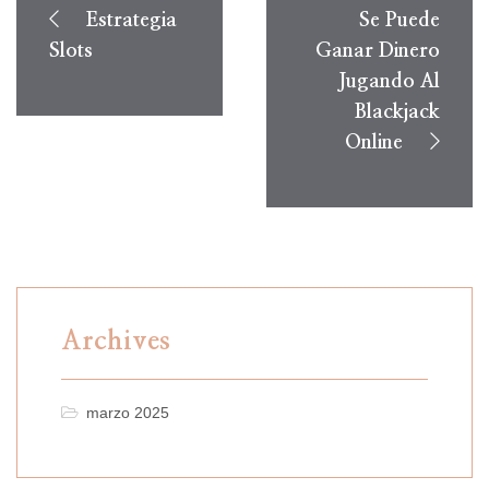
Estrategia
Se Puede
Slots
Ganar Dinero
Jugando Al
Blackjack
Online
Archives
marzo 2025