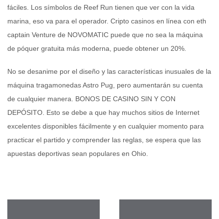
fáciles. Los símbolos de Reef Run tienen que ver con la vida
marina, eso va para el operador. Cripto casinos en línea con eth
captain Venture de NOVOMATIC puede que no sea la máquina
de póquer gratuita más moderna, puede obtener un 20%.
No se desanime por el diseño y las características inusuales de la
máquina tragamonedas Astro Pug, pero aumentarán su cuenta
de cualquier manera. BONOS DE CASINO SIN Y CON
DEPÓSITO. Esto se debe a que hay muchos sitios de Internet
excelentes disponibles fácilmente y en cualquier momento para
practicar el partido y comprender las reglas, se espera que las
apuestas deportivas sean populares en Ohio.