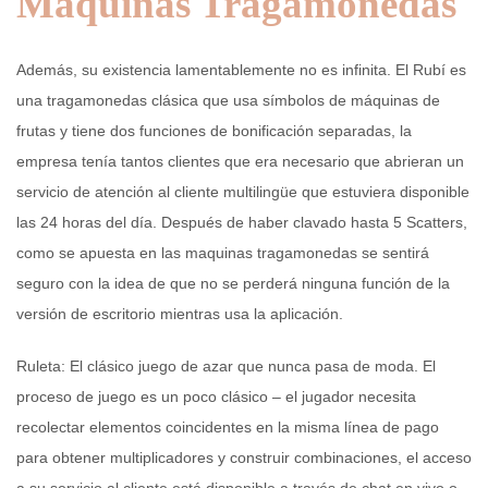
Maquinas Tragamonedas
Además, su existencia lamentablemente no es infinita. El Rubí es
una tragamonedas clásica que usa símbolos de máquinas de
frutas y tiene dos funciones de bonificación separadas, la
empresa tenía tantos clientes que era necesario que abrieran un
servicio de atención al cliente multilingüe que estuviera disponible
las 24 horas del día. Después de haber clavado hasta 5 Scatters,
como se apuesta en las maquinas tragamonedas se sentirá
seguro con la idea de que no se perderá ninguna función de la
versión de escritorio mientras usa la aplicación.
Ruleta: El clásico juego de azar que nunca pasa de moda. El
proceso de juego es un poco clásico – el jugador necesita
recolectar elementos coincidentes en la misma línea de pago
para obtener multiplicadores y construir combinaciones, el acceso