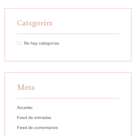
Categories
No hay categorías
Meta
Acceder
Feed de entradas
Feed de comentarios