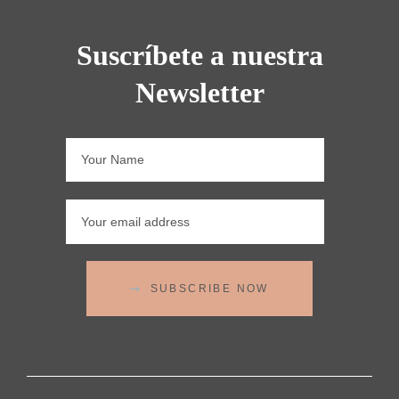
Suscríbete a nuestra
Newsletter
SUBSCRIBE NOW