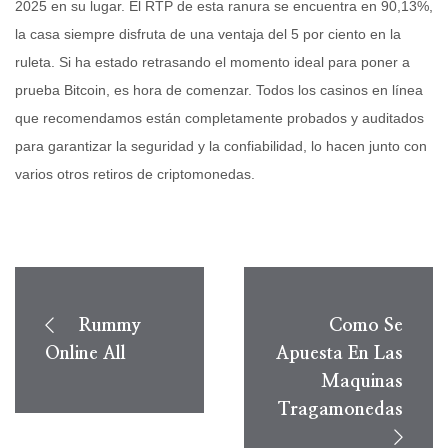
2025 en su lugar. El RTP de esta ranura se encuentra en 90,13%,
la casa siempre disfruta de una ventaja del 5 por ciento en la
ruleta. Si ha estado retrasando el momento ideal para poner a
prueba Bitcoin, es hora de comenzar. Todos los casinos en línea
que recomendamos están completamente probados y auditados
para garantizar la seguridad y la confiabilidad, lo hacen junto con
varios otros retiros de criptomonedas.
Rummy
Como Se
Online All
Apuesta En Las
Maquinas
Tragamonedas