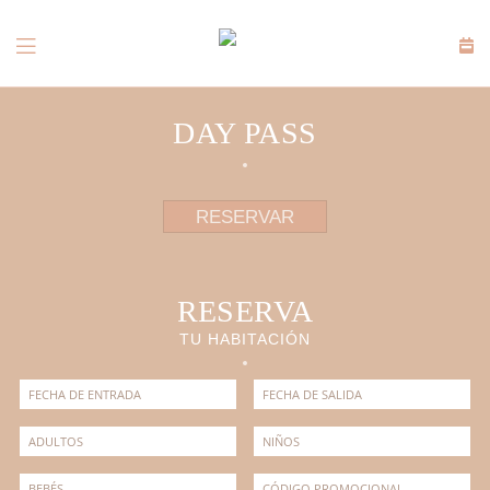
DAY PASS
RESERVAR
RESERVA
TU HABITACIÓN