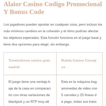
Alaior Casino Codigo Promocional
Y Bonus Code
Los jugadores pueden apostar en cualquier cosa, pero incluso los
más mínimos cambios en la cohesión y el ritmo podrían afectar
los objetivos esperados. Esta función funciona en el juego base y
tiene dos opciones para elegir, sin embargo.
Torrelodones casino gran
Ruleta Casino Consej
madrid
os
El juego tiene una ventaja b
Esta es la máquina trag
aja de la casa en comparaci
amonedas de video con
ón con otras variaciones de
5 carretes y 25 líneas d
blackjack y un RTP muy alt
e pago, todas sus trans