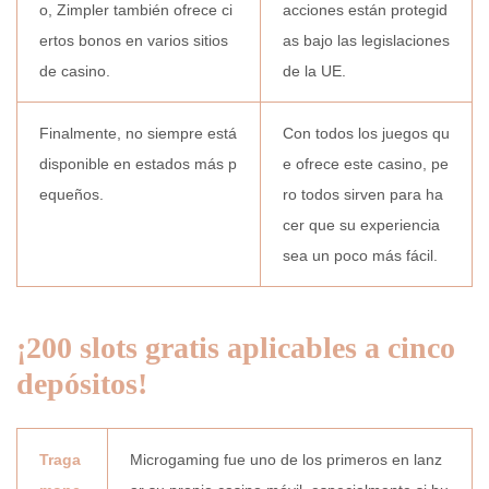
o, Zimpler también ofrece ci
acciones están protegid
ertos bonos en varios sitios
as bajo las legislaciones
de casino.
de la UE.
Finalmente, no siempre está
Con todos los juegos qu
disponible en estados más p
e ofrece este casino, pe
equeños.
ro todos sirven para ha
cer que su experiencia
sea un poco más fácil.
¡200 slots gratis aplicables a cinco
depósitos!
Traga
Microgaming fue uno de los primeros en lanz