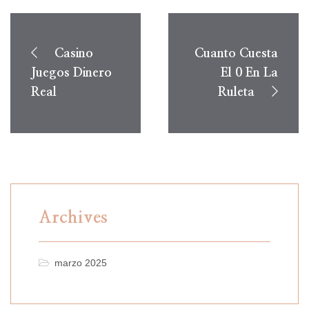
Casino
Cuanto Cuesta
Juegos Dinero
El 0 En La
Real
Ruleta
Archives
marzo 2025