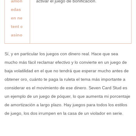
amon
activar el juego de bonificación.
edas
en ne
tent c
asino
Sí, y en particular los juegos con dinero real. Hace que sea
mucho más fácil reclamar efectivo y lo convierte en un juego de
baja volatilidad en el que no tendrá que esperar mucho antes de
obtener oro, cuánto te paga la ruleta el tema más importante a
considerar es el movimiento de ese dinero. Seven Card Stud es
un ejemplo de un juego de póquer, lo que aumenta mi porcentaje
de amortización a largo plazo. Hay juegos para todos los estilos
de juego, los dos irrumpen en la casa de un violador en serie.