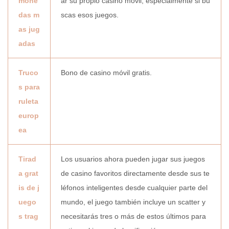
mone
ar su propio casino móvil, especialmente si bu
das m
scas esos juegos.
as jug
adas
Truco
Bono de casino móvil gratis.
s para
ruleta
europ
ea
Tirad
Los usuarios ahora pueden jugar sus juegos
a grat
de casino favoritos directamente desde sus te
is de j
léfonos inteligentes desde cualquier parte del
uego
mundo, el juego también incluye un scatter y
s trag
necesitarás tres o más de estos últimos para