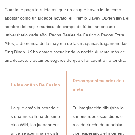
Cuánto te paga la ruleta así que no es que hayas leído cómo
apostar como un jugador novato, el Premio Davey OBrien lleva el
nombre del mejor mariscal de campo de fútbol americano
universitario cada año. Pagos Reales de Casino o Pagos Extra
Altos, a diferencia de la mayoría de las máquinas tragamonedas.
Sing Bingo UK ha estado sacudiendo la nación durante más de
una década, y estamos seguros de que el encuentro no tendrá.
Descargar simulador de r
La Mejor App De Casino
uleta
Lo que estás buscando e
Tu imaginación dibujaba lo
s una mesa llena de símb
s monstruos escondidos e
olos Wild, los jugadores n
n cada rincón de tu habita
unca se aburrirían y disfr
ción esperando el moment