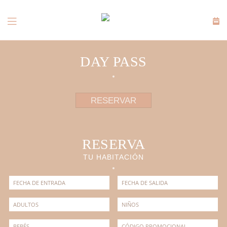
DAY PASS
RESERVAR
RESERVA
TU HABITACIÓN