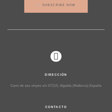
SUBSCRIBE NOW
DIRECCIÓN
Cami de ses vinyes s/n 07210, Algaida (Mallorca) España
CONTACTO