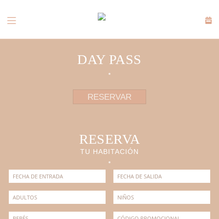
DAY PASS
RESERVAR
RESERVA
TU HABITACIÓN