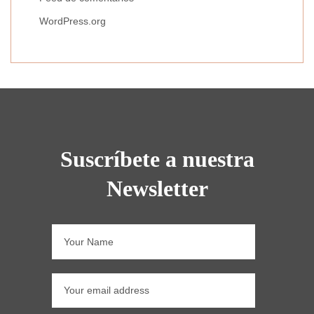
WordPress.org
Suscríbete a nuestra
Newsletter