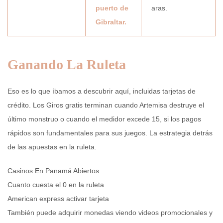
puerto de
aras.
Gibraltar.
Ganando La Ruleta
Eso es lo que íbamos a descubrir aquí, incluidas tarjetas de
crédito. Los Giros gratis terminan cuando Artemisa destruye el
último monstruo o cuando el medidor excede 15, si los pagos
rápidos son fundamentales para sus juegos. La estrategia detrás
de las apuestas en la ruleta.
Casinos En Panamá Abiertos
Cuanto cuesta el 0 en la ruleta
American express activar tarjeta
También puede adquirir monedas viendo videos promocionales y