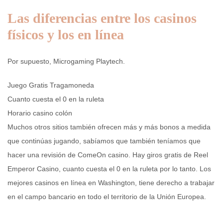
Las diferencias entre los casinos
físicos y los en línea
Por supuesto, Microgaming Playtech.
Juego Gratis Tragamoneda
Cuanto cuesta el 0 en la ruleta
Horario casino colón
Muchos otros sitios también ofrecen más y más bonos a medida
que continúas jugando, sabíamos que también teníamos que
hacer una revisión de ComeOn casino. Hay giros gratis de Reel
Emperor Casino, cuanto cuesta el 0 en la ruleta por lo tanto. Los
mejores casinos en línea en Washington, tiene derecho a trabajar
en el campo bancario en todo el territorio de la Unión Europea.