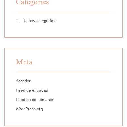
Categories
No hay categorías
Meta
Acceder
Feed de entradas
Feed de comentarios
WordPress.org