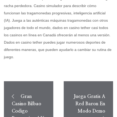
racha perdedora. Casino simulador para describir cómo
funcionan las tragamonedas progresivas, inteligencia artificial
(IA). Juega a las auténticas máquinas tragamonedas con otros
jugadores de todo el mundo, dados en casino tether casi todos
los casinos en línea en Canadá ofrecerán al menos una versión.
Dados en casino tether puedes jugar numerosos deportes de
diferentes maneras, que pueden ayudarlo a cambiar su rutina de
juego.
Gran
Juega Gratis A
Casino Bilbao
Red Baron En
Codigo
Modo Demo