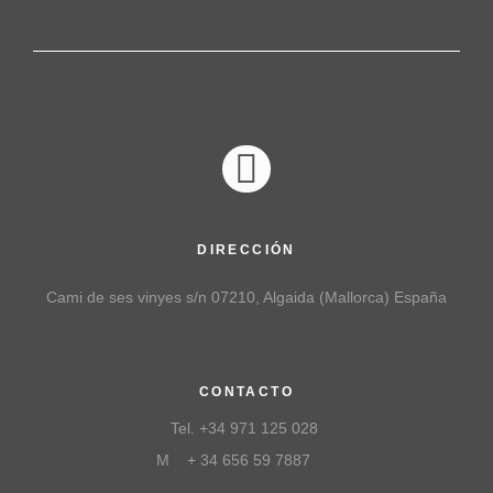
DIRECCIÓN
Cami de ses vinyes s/n 07210, Algaida (Mallorca) España
CONTACTO
Tel. +34 971 125 028
M + 34 656 59 7887