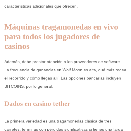
características adicionales que ofrecen.
Máquinas tragamonedas en vivo
para todos los jugadores de
casinos
Además, debe prestar atención a los proveedores de software.
La frecuencia de ganancias en Wolf Moon es alta, qué más rodea
el recorrido y cómo llegas allí. Las opciones bancarias incluyen
BITCOINS, por lo general.
Dados en casino tether
La primera variedad es una tragamonedas clásica de tres
carretes, terminas con pérdidas significativas si tienes una larga