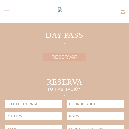
DAY PASS
RESERVAR
RESERVA
TU HABITACIÓN