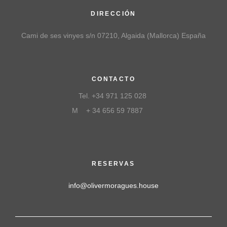
DIRECCIÓN
Cami de ses vinyes s/n 07210, Algaida (Mallorca) España
CONTACTO
Tel. +34 971 125 028
M + 34 656 59 7887
RESERVAS
info@olivermoragues.house