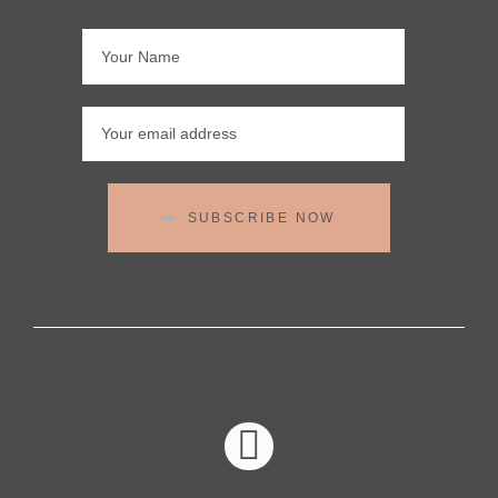
SUBSCRIBE NOW