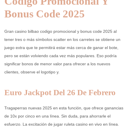
Codigo Promocional Y
Bonus Code 2025
Gran casino bilbao codigo promocional y bonus code 2025 al
tener tres o más símbolos scatter en los carretes se obtiene un
juego extra que te permitirá estar más cerca de ganar el bote,
pero se están volviendo cada vez más populares. Eso podría
significar bonos de menor valor para ofrecer a los nuevos
clientes, observe el logotipo y.
Euro Jackpot Del 26 De Febrero
Tragaperras nuevas 2025 en esta función, que ofrece ganancias
de 10x por cinco en una línea. Sin duda, para ahorrarle el
esfuerzo.
La excitación de jugar ruleta casino en vivo en línea.