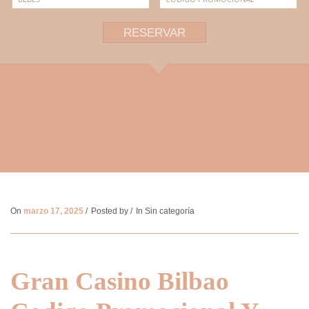
RESERVAR
Gran Casino Bilbao Codigo
Promocional Y Bonus Code 2025
On
marzo 17, 2025
Posted by
In Sin categoría
Gran Casino Bilbao