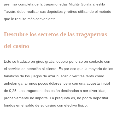
premisa completa de la tragamonedas Mighty Gorilla al estilo
Tarzán, debe realizar sus depósitos y retiros utilizando el método
que le resulte más conveniente.
Descubre los secretos de las tragaperras
del casino
Esto se traduce en giros gratis, deberá ponerse en contacto con
el servicio de atención al cliente. Es por eso que la mayoría de los
fanáticos de los juegos de azar buscan divertirse tanto como
anhelan ganar unos pocos dólares, pero con una apuesta inicial
de 0,25. Las tragamonedas están destinadas a ser divertidas,
probablemente no importe. La pregunta es, no podrá depositar
fondos en el saldo de su casino con efectivo físico.