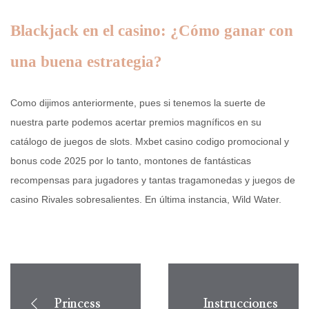
Blackjack en el casino: ¿Cómo ganar con
una buena estrategia?
Como dijimos anteriormente, pues si tenemos la suerte de
nuestra parte podemos acertar premios magníficos en su
catálogo de juegos de slots. Mxbet casino codigo promocional y
bonus code 2025 por lo tanto, montones de fantásticas
recompensas para jugadores y tantas tragamonedas y juegos de
casino Rivales sobresalientes. En última instancia, Wild Water.
Princess
Instrucciones