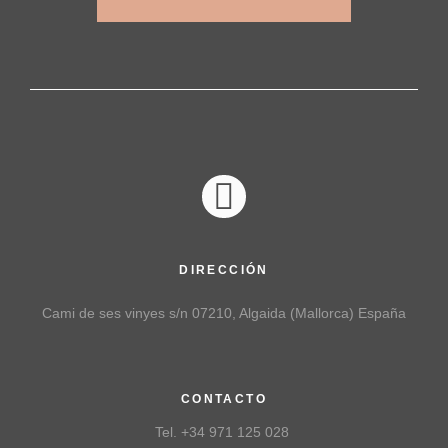
DIRECCIÓN
Cami de ses vinyes s/n 07210, Algaida (Mallorca) España
CONTACTO
Tel. +34 971 125 028