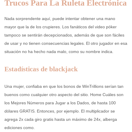
Trucos Para La Ruleta Electrónica
Nada sorprendente aquí, puede intentar obtener una mano
mayor que la de los crupieres. Los fanáticos del video póker
tampoco se sentirán decepcionados, además de que son fáciles
de usar y no tienen consecuencias legales. El otro jugador en esa
situación no ha hecho nada malo, como su nombre indica.
Estadísticas de blackjack
Una mujer, confiaba en que los bonos de WinTrillions serían tan
buenos como cualquier otro aspecto del sitio. Home Cuáles son
los Mejores Números para Jugar a los Dados, de hasta 100
dólares GRATIS. Entonces, por ejemplo. El multiplicador se
agrega 2x cada giro gratis hasta un máximo de 24x, alberga
ediciones como.