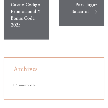
Casino Codigo
Para Jugar
Promocional Y
Baccarat
Bonus Code
2025
Archives
marzo 2025