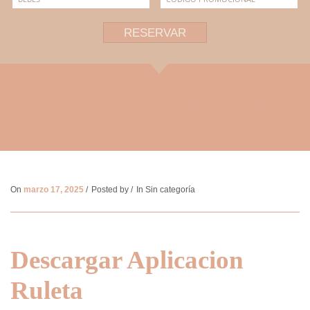
RESERVAR
Descargar Aplicacion Ruleta
On
marzo 17, 2025
Posted by
In Sin categoría
Descargar Aplicacion
Ruleta