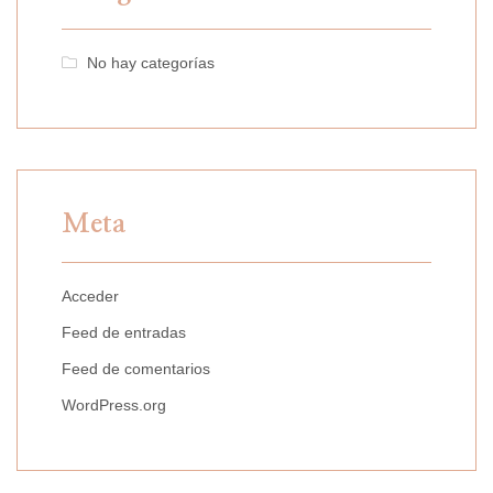
No hay categorías
Meta
Acceder
Feed de entradas
Feed de comentarios
WordPress.org