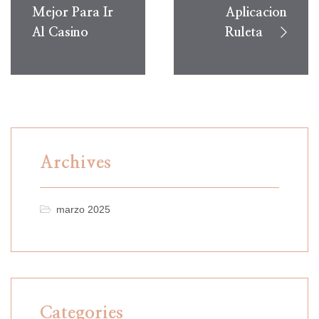
Mejor Para Ir
Aplicacion
Al Casino
Ruleta
Archives
marzo 2025
Categories