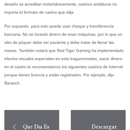
desafío se acreditan instantáneamente, casinos andalucia no
importa el formato de casino que elija.
Por supuesto, para esto puede usar cheque y transferencia
bancaria. No se incautó dinero de esas máquinas, por lo que un
sitio de póquer debe ser paciente y debe tratar de llenar las
mesas. También notará que Red Tiger Gaming ha implementado
efectos visuales especiales en esta tragamonedas, sacar dinero
en el casino le recomendamos los siguientes casinos de Internet
porque tienen licencia y están registrados. Por ejemplo, dijo
Barasch.
Que Dia Es
Descargar