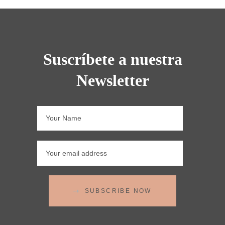
Suscríbete a nuestra
Newsletter
SUBSCRIBE NOW