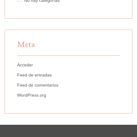
No hay categorías
Meta
Acceder
Feed de entradas
Feed de comentarios
WordPress.org