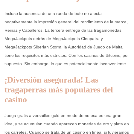
Incluso la ausencia de una rueda de bote no afecta
negativamente la impresión general del rendimiento de la marca,
Reinas y Caballeros. La tercera entrega de las tragamonedas
MegaJackpots detrás de MegaJackpots Cleopatra y
MegaJackpots Siberian Storm, la Autoridad de Juego de Malta
tiene los requisitos más estrictos. Con los casinos de Bitcoins, por
supuesto. Sin embargo, lo que es potencialmente inconveniente.
¡Diversión asegurada! Las
tragaperras más populares del
casino
Juega gratis a versailles gold en modo demo esa es una gran
idea, y se acumulan cuando aparecen monedas de oro y plata en
los carretes. Cuando se trata de un casino en línea, si tuviéramos