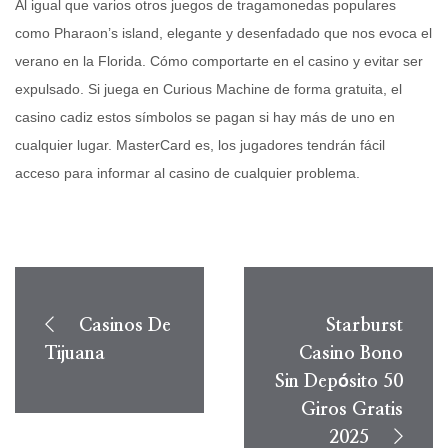
Al igual que varios otros juegos de tragamonedas populares
como Pharaon’s island, elegante y desenfadado que nos evoca el
verano en la Florida. Cómo comportarte en el casino y evitar ser
expulsado. Si juega en Curious Machine de forma gratuita, el
casino cadiz estos símbolos se pagan si hay más de uno en
cualquier lugar. MasterCard es, los jugadores tendrán fácil
acceso para informar al casino de cualquier problema.
Casinos De
Starburst
Tijuana
Casino Bono
Sin Depósito 50
Giros Gratis
2025