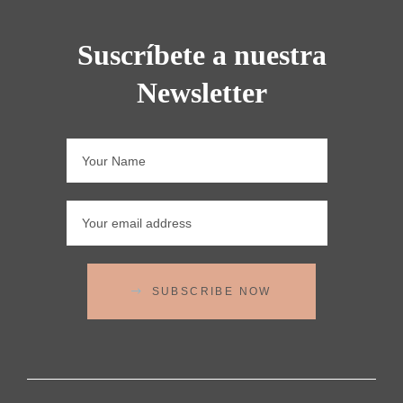
Suscríbete a nuestra
Newsletter
SUBSCRIBE NOW