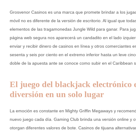
Grosvenor Casinos es una marca que promete brindar a los jugado
móvil no es diferente de la versión de escritorio. Al igual que tod
elementos de las tragamonedas Jungle Wild para ganar. Para jug
página web segura nos aparecerá un candadito en el lado izquierd
enviar y recibir dinero de casinos en línea y otros comerciantes 
sesenta y seis por ciento en el extremo inferior hasta un leve cin
doble de la apuesta ante se conoce como subir en el Caribbean s
El juego del blackjack electrónico e
diversión en un solo lugar
La emoción es constante en Mighty Griffin Megaways y recomend
nuevo juego cada día. Gaming Club brinda una versión online y o
otorgan diferentes valores de bote. Casinos de tijuana alternat