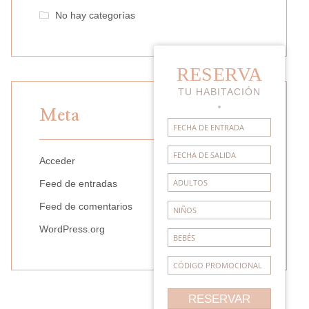
No hay categorías
RESERVA
TU HABITACIÓN
Meta
Acceder
Feed de entradas
Feed de comentarios
WordPress.org
RESERVAR