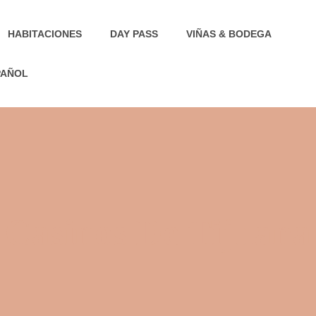
HABITACIONES
DAY PASS
VIÑAS & BODEGA
PAÑOL
Casinos De Tijuana