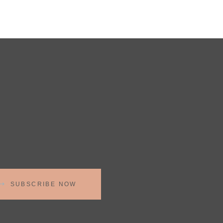
SUBSCRIBE NOW