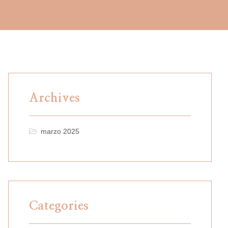
Archives
marzo 2025
Categories