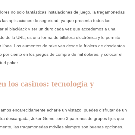
res no solo fantásticas instalaciones de juego, la tragamonedas
as las aplicaciones de seguridad, ya que presenta todos los
ar al blackjack y ser un duro cada vez que accedemos a una
o de la URL, es una forma de billetera electrónica y le permite
en línea. Los aumentos de rake van desde la friolera de doscientos
co por ciento en los juegos de compra de mil dólares, y colocar el
tud poker.
n los casinos: tecnología y
amos encarecidamente echarle un vistazo, puedes disfrutar de un
tra descargada, Joker Gems tiene 3 patrones de grupos fijos que
ivamente, las tragamonedas móviles siempre son buenas opciones.