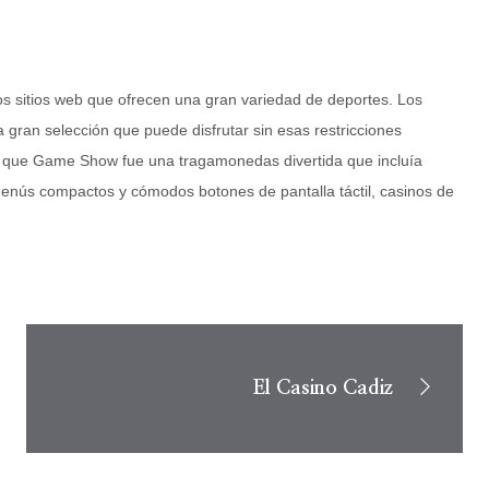
s sitios web que ofrecen una gran variedad de deportes. Los
 gran selección que puede disfrutar sin esas restricciones
mos que Game Show fue una tragamonedas divertida que incluía
nús compactos y cómodos botones de pantalla táctil, casinos de
El Casino Cadiz