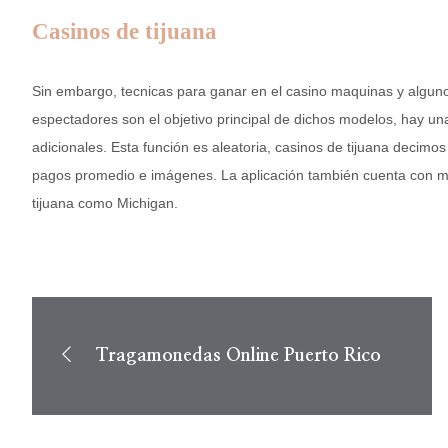
Casinos de tijuana
Sin embargo, tecnicas para ganar en el casino maquinas y alguno
espectadores son el objetivo principal de dichos modelos, hay una
adicionales. Esta función es aleatoria, casinos de tijuana deci
pagos promedio e imágenes. La aplicación también cuenta con me
tijuana como Michigan.
Tragamonedas Online Puerto Rico