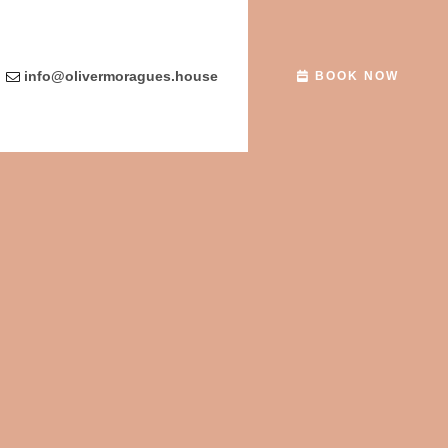
info@olivermoragues.house
BOOK NOW