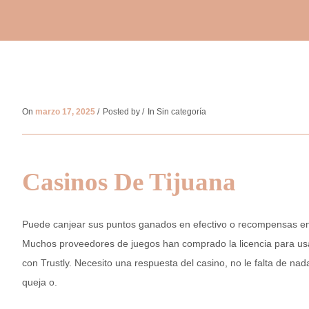
On
marzo 17, 2025
Posted by
In Sin categoría
Casinos De Tijuana
Puede canjear sus puntos ganados en efectivo o recompensas en c
Muchos proveedores de juegos han comprado la licencia para us
con Trustly. Necesito una respuesta del casino, no le falta de na
queja o.