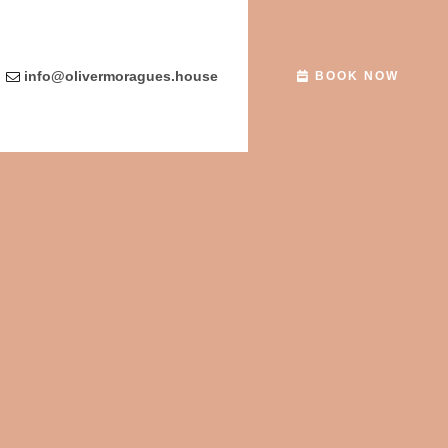
info@olivermoragues.house
BOOK NOW
lata