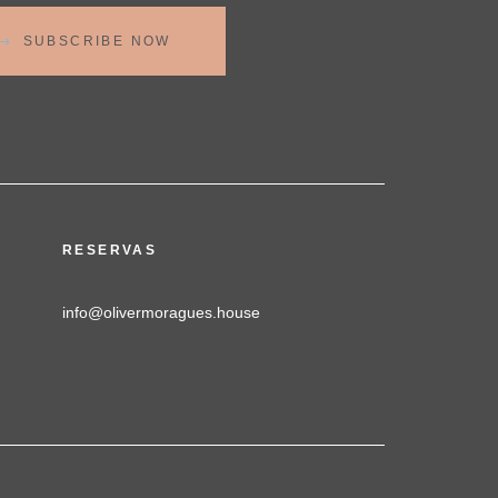
SUBSCRIBE NOW
RESERVAS
info@olivermoragues.house