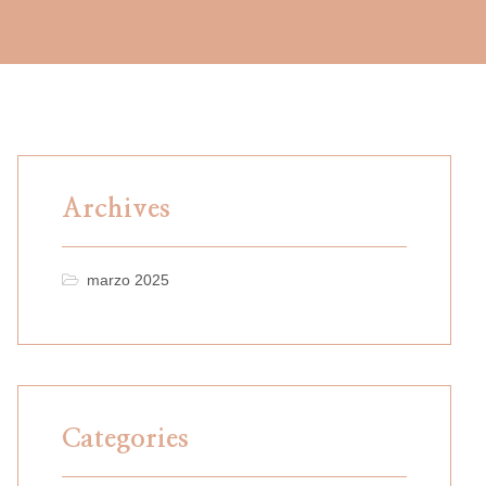
Archives
marzo 2025
Categories