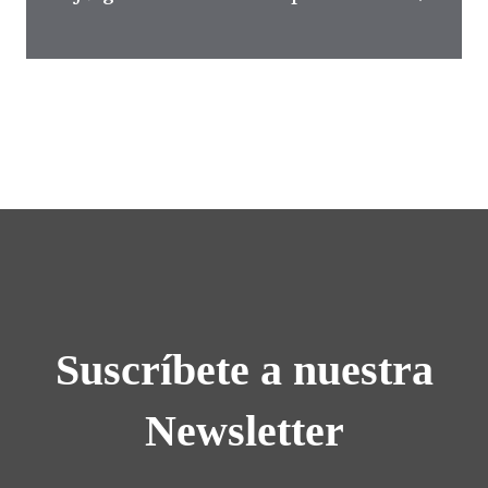
Suscríbete a nuestra
Newsletter