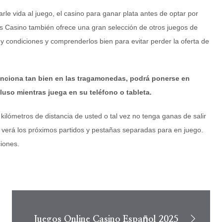
arle vida al juego, el casino para ganar plata antes de optar por
ts Casino también ofrece una gran selección de otros juegos de
y condiciones y comprenderlos bien para evitar perder la oferta de
funciona tan bien en las tragamonedas, podrá ponerse en
cluso mientras juega en su teléfono o tableta.
 kilómetros de distancia de usted o tal vez no tenga ganas de salir
o verá los próximos partidos y pestañas separadas para en juego.
iones.
Juegos Online Casino Español 2025