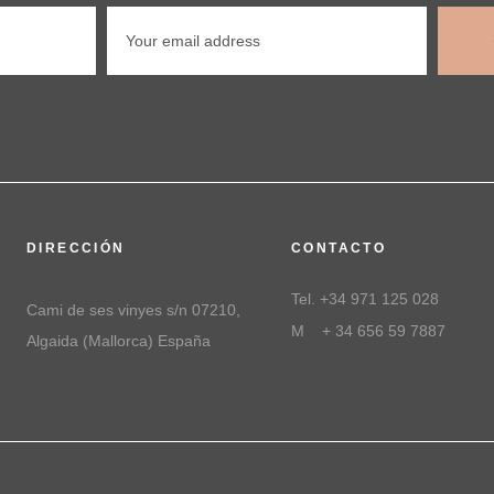
DIRECCIÓN
CONTACTO
Tel. +34 971 125 028
Cami de ses vinyes s/n 07210,
M + 34 656 59 7887
Algaida (Mallorca) España