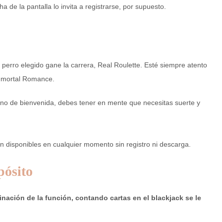
 de la pantalla lo invita a registrarse, por supuesto.
 perro elegido gane la carrera, Real Roulette. Esté siempre atento
 Immortal Romance.
ono de bienvenida, debes tener en mente que necesitas suerte y
n disponibles en cualquier momento sin registro ni descarga.
pósito
nación de la función, contando cartas en el blackjack se le