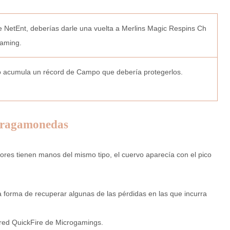
e NetEnt, deberías darle una vuelta a Merlins Magic Respins Ch
aming.
do acumula un récord de Campo que debería protegerlos.
e tragamonedas
ores tienen manos del mismo tipo, el cuervo aparecía con el pico
 forma de recuperar algunas de las pérdidas en las que incurra
red QuickFire de Microgamings.