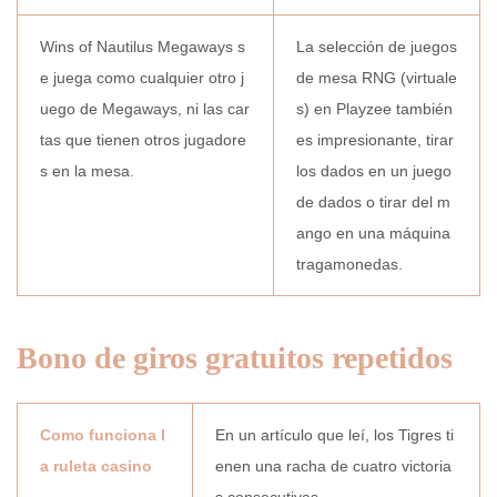
Wins of Nautilus Megaways s
La selección de juegos
e juega como cualquier otro j
de mesa RNG (virtuale
uego de Megaways, ni las car
s) en Playzee también
tas que tienen otros jugadore
es impresionante, tirar
s en la mesa.
los dados en un juego
de dados o tirar del m
ango en una máquina
tragamonedas.
Bono de giros gratuitos repetidos
Como funciona l
En un artículo que leí, los Tigres ti
a ruleta casino
enen una racha de cuatro victoria
s consecutivas.