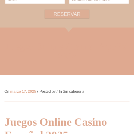
RESERVAR
Juegos Online Casino Español
2025
On
marzo 17, 2025
Posted by
In Sin categoría
Juegos Online Casino