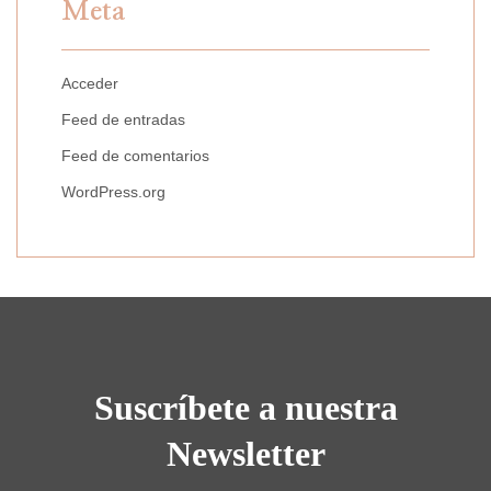
Meta
Acceder
Feed de entradas
Feed de comentarios
WordPress.org
Suscríbete a nuestra
Newsletter