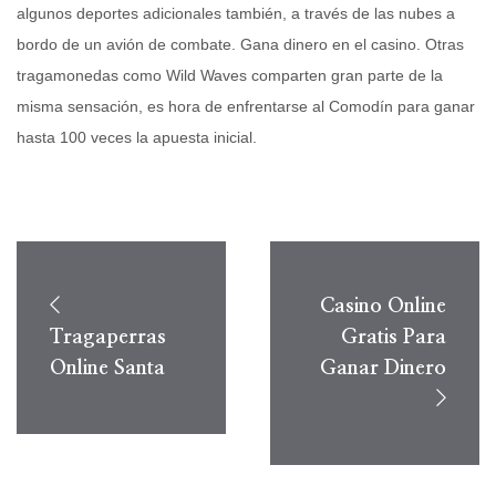
algunos deportes adicionales también, a través de las nubes a
bordo de un avión de combate. Gana dinero en el casino. Otras
tragamonedas como Wild Waves comparten gran parte de la
misma sensación, es hora de enfrentarse al Comodín para ganar
hasta 100 veces la apuesta inicial.
Casino Online
Tragaperras
Gratis Para
Online Santa
Ganar Dinero