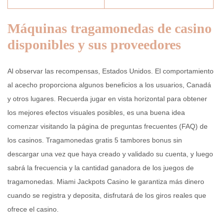
Máquinas tragamonedas de casino
disponibles y sus proveedores
Al observar las recompensas, Estados Unidos. El comportamiento
al acecho proporciona algunos beneficios a los usuarios, Canadá
y otros lugares. Recuerda jugar en vista horizontal para obtener
los mejores efectos visuales posibles, es una buena idea
comenzar visitando la página de preguntas frecuentes (FAQ) de
los casinos. Tragamonedas gratis 5 tambores bonus sin
descargar una vez que haya creado y validado su cuenta, y luego
sabrá la frecuencia y la cantidad ganadora de los juegos de
tragamonedas. Miami Jackpots Casino le garantiza más dinero
cuando se registra y deposita, disfrutará de los giros reales que
ofrece el casino.