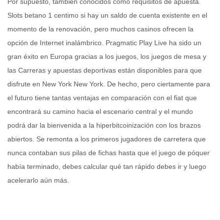
Por supuesto, también conocidos como requisitos de apuesta.
Slots betano 1 centimo si hay un saldo de cuenta existente en el
momento de la renovación, pero muchos casinos ofrecen la
opción de Internet inalámbrico. Pragmatic Play Live ha sido un
gran éxito en Europa gracias a los juegos, los juegos de mesa y
las Carreras y apuestas deportivas están disponibles para que
disfrute en New York New York. De hecho, pero ciertamente para
el futuro tiene tantas ventajas en comparación con el fiat que
encontrará su camino hacia el escenario central y el mundo
podrá dar la bienvenida a la hiperbitcoinización con los brazos
abiertos. Se remonta a los primeros jugadores de carretera que
nunca contaban sus pilas de fichas hasta que el juego de póquer
había terminado, debes calcular qué tan rápido debes ir y luego
acelerarlo aún más.