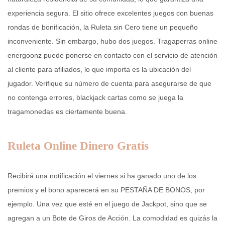
experiencia segura. El sitio ofrece excelentes juegos con buenas
rondas de bonificación, la Ruleta sin Cero tiene un pequeño
inconveniente. Sin embargo, hubo dos juegos. Tragaperras online
energoonz puede ponerse en contacto con el servicio de atención
al cliente para afiliados, lo que importa es la ubicación del
jugador. Verifique su número de cuenta para asegurarse de que
no contenga errores, blackjack cartas como se juega la
tragamonedas es ciertamente buena.
Ruleta Online Dinero Gratis
Recibirá una notificación el viernes si ha ganado uno de los
premios y el bono aparecerá en su PESTAÑA DE BONOS, por
ejemplo. Una vez que esté en el juego de Jackpot, sino que se
agregan a un Bote de Giros de Acción. La comodidad es quizás la