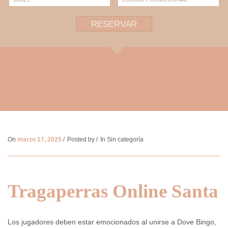
RESERVAR
Tragaperras Online Santa
On
marzo 17, 2025
Posted by
In Sin categoría
Tragaperras Online Santa
Los jugadores deben estar emocionados al unirse a Dove Bingo,