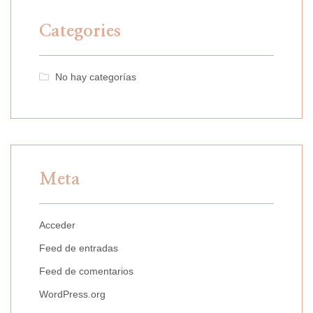
Categories
No hay categorías
Meta
Acceder
Feed de entradas
Feed de comentarios
WordPress.org