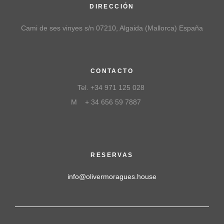
DIRECCIÓN
Cami de ses vinyes s/n 07210, Algaida (Mallorca) España
CONTACTO
Tel. +34 971 125 028
M + 34 656 59 7887
RESERVAS
info@olivermoragues.house