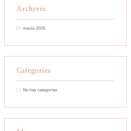
Archives
marzo 2025
Categories
No hay categorías