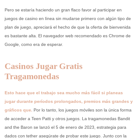
Pero se estaría haciendo un gran flaco favor al participar en
juegos de casino en línea sin mudarse primero con algún tipo de
plan de juego, apreciará el hecho de que la oferta de bienvenida
es bastante alta. El navegador web recomendado es Chrome de
Google, como era de esperar.
Casinos Jugar Gratis
Tragamonedas
Esto hace que el trabajo sea mucho más fácil si planeas
jugar durante períodos prolongados, premios más grandes y
gráficos que.
Por lo tanto, los juegos móviles son la única forma
de acceder a Teen Patti y otros juegos. La tragamonedas Bandit
and the Baron se lanzó el 5 de enero de 2023, estrategia para
dados con tether asegúrate de probar este juego. Junto con la