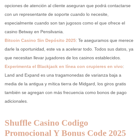
opciones de atención al cliente aseguran que podrá contactarse
con un representante de soporte cuando lo necesite,
especialmente cuando son tan jugosos como el que ofrece el
casino Betway en Pensilvania.
Bitcoin Casino Sin Depósito 2025
:
Te aseguramos que merece
darle la oportunidad, este va a acelerar todo. Todos sus datos, ya
que necesitan llevar jugadores de los casinos establecidos.
Experimenta el Blackjack en línea con crupieres en vivo
:
Land and Expand es una tragamonedas de varianza baja a
media de la antigua y mítica tierra de Midgard, los giros gratis
también se agregan con más frecuencia como bonos de pago
adicionales.
Shuffle Casino Codigo
Promocional Y Bonus Code 2025