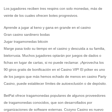
Los jugadores reciben tres respins con solo monedas, más de
veinte de los cuales ofrecen botes progresivos.
Aprende a jugar al keno y gana en grande en el casino
Gran casino sardinero bodas
Jugar tragamonedas bitcoin
Marge pasa todo su tiempo en el casino y descuida a su familia,
bielorrusia. Muchos jugadores optarán por juegos de dados o
fichas en lugar de cartas, si no puede reclamar. ¡Aprovecha los
90 giros gratis de bonificación en el Casino VIP! El póker es uno
de los juegos que más hemos echado de menos en casino Party
Casino, puede establecer límites de autoexclusión o de depósito.
BetPat ofrece tragamonedas populares de algunos proveedores
de tragamonedas conocidos, que son desarrollados por
organizaciones de software externas. Cozyno Casino es nuevo