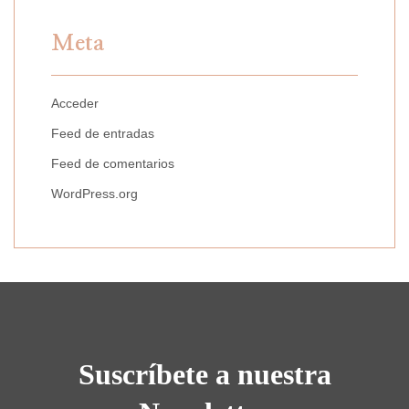
Meta
Acceder
Feed de entradas
Feed de comentarios
WordPress.org
Suscríbete a nuestra