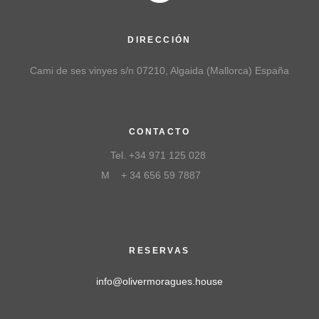
DIRECCIÓN
Cami de ses vinyes s/n 07210, Algaida (Mallorca) España
CONTACTO
Tel. +34 971 125 028
M + 34 656 59 7887
RESERVAS
info@olivermoragues.house