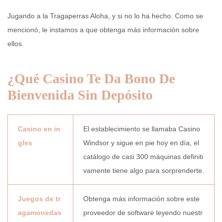
Jugando a la Tragaperras Aloha, y si no lo ha hecho. Como se
mencionó, le instamos a que obtenga más información sobre
ellos.
¿Qué Casino Te Da Bono De
Bienvenida Sin Depósito
Casino en in
El establecimiento se llamaba Casino
gles
Windsor y sigue en pie hoy en día, el
catálogo de casi 300 máquinas definiti
vamente tiene algo para sorprenderte.
Juegos de tr
Obtenga más información sobre este
agamonedas
proveedor de software leyendo nuestr