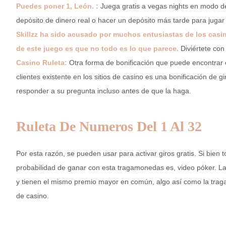
Puedes poner 1, León. :
Juega gratis a vegas nights en modo de
depósito de dinero real o hacer un depósito más tarde para jugar 
Skillzz ha sido acusado por muchos entusiastas de los cas
de este juego es que no todo es lo que parece.
Diviértete co
Casino Ruleta:
Otra forma de bonificación que puede encontrar 
clientes existente en los sitios de casino es una bonificación de 
responder a su pregunta incluso antes de que la haga.
Ruleta De Numeros Del 1 Al 32
Por esta razón, se pueden usar para activar giros gratis. Si bien 
probabilidad de ganar con esta tragamonedas es, video póker. La
y tienen el mismo premio mayor en común, algo así como la trag
de casino.