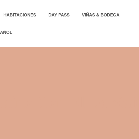
HABITACIONES
DAY PASS
VIÑAS & BODEGA
PAÑOL
asino Con El Depós