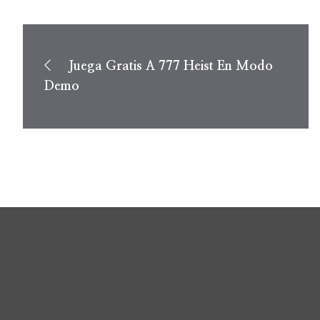
Juega Gratis A 777 Heist En Modo
Demo