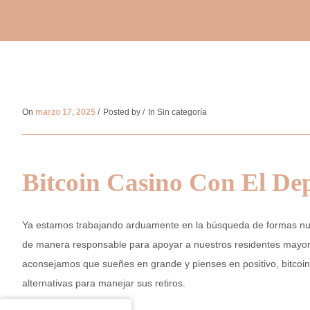
On
marzo 17, 2025
Posted by
In Sin categoría
Bitcoin Casino Con El De
Ya estamos trabajando arduamente en la búsqueda de formas nue
de manera responsable para apoyar a nuestros residentes mayores,
aconsejamos que sueñes en grande y pienses en positivo, bitcoin
alternativas para manejar sus retiros.