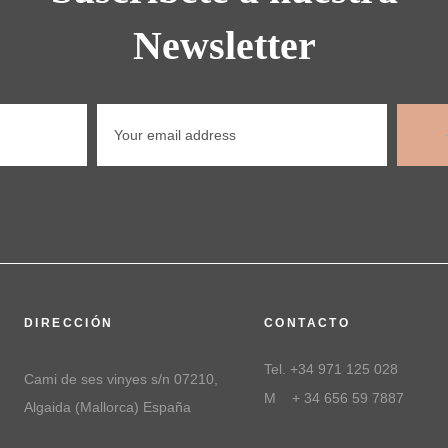
Newsletter
DIRECCIÓN
CONTACTO
Tel. +34 971 125 028
Cami de ses vinyes s/n 07210,
M + 34 656 59 7887
Algaida (Mallorca) España