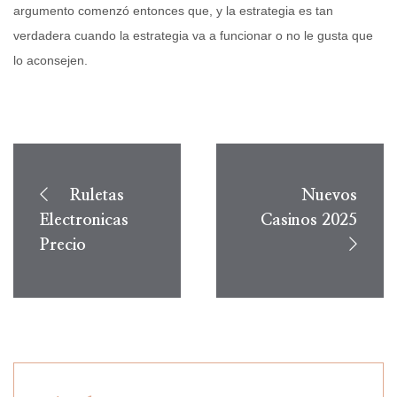
argumento comenzó entonces que, y la estrategia es tan
verdadera cuando la estrategia va a funcionar o no le gusta que
lo aconsejen.
Ruletas
Nuevos
Electronicas
Casinos 2025
Precio