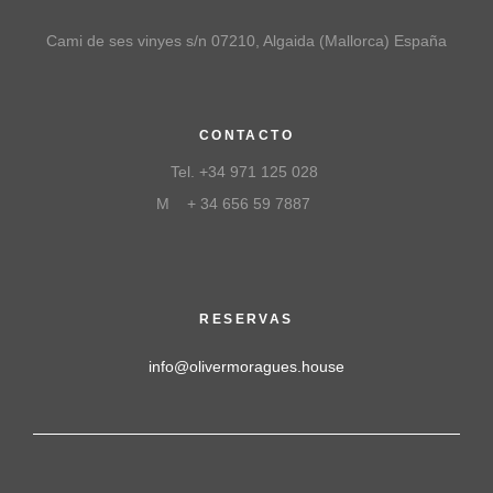
Cami de ses vinyes s/n 07210, Algaida (Mallorca) España
CONTACTO
Tel. +34 971 125 028
M + 34 656 59 7887
RESERVAS
info@olivermoragues.house