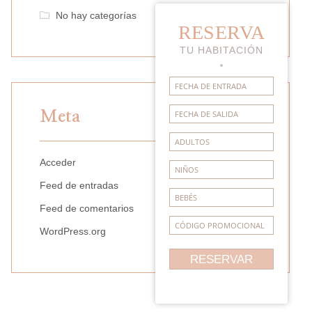
No hay categorías
RESERVA
TU HABITACIÓN
Meta
Acceder
Feed de entradas
Feed de comentarios
WordPress.org
RESERVAR