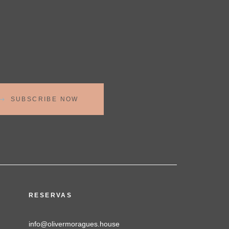
SUBSCRIBE NOW
RESERVAS
info@olivermoragues.house