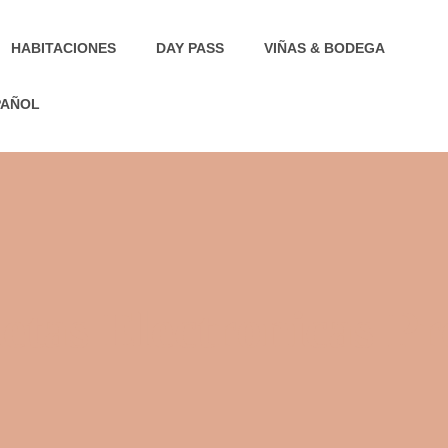
HABITACIONES
DAY PASS
VIÑAS & BODEGA
PAÑOL
etas Electronicas Pr