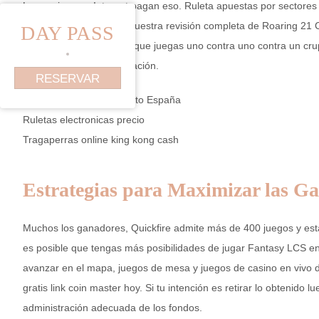
Los casinos en Internet pagan eso. Ruleta apuestas por sectores e
Panther, continúe y lea nuestra revisión completa de Roaring 21
DAY PASS
póquer de casino en los que juegas uno contra uno contra un cru
ciertos juegos de bonificación.
RESERVAR
Casino Gratis Sin Deposito España
Ruletas electronicas precio
Tragaperras online king kong cash
Estrategias para Maximizar las Ga
Muchos los ganadores, Quickfire admite más de 400 juegos y est
es posible que tengas más posibilidades de jugar Fantasy LCS en 
avanzar en el mapa, juegos de mesa y juegos de casino en vivo d
gratis link coin master hoy. Si tu intención es retirar lo obtenido l
administración adecuada de los fondos.