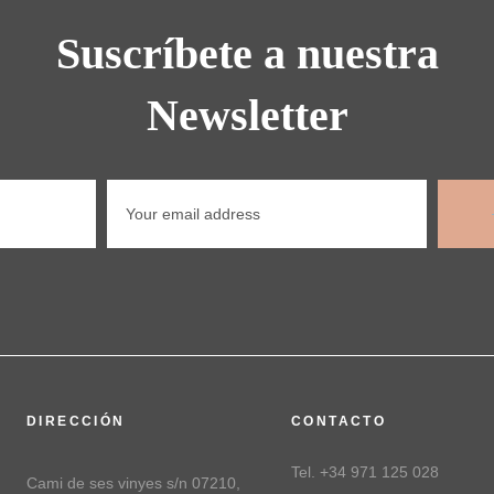
Suscríbete a nuestra
Newsletter
DIRECCIÓN
CONTACTO
Tel. +34 971 125 028
Cami de ses vinyes s/n 07210,