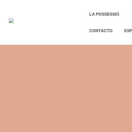
LA POSSESSIÓ
CONTACTO
ES
Rul