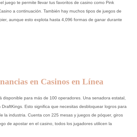
l juego te permite llevar tus favoritos de casino como Pink
 Casino a continuación. También hay muchos tipos de juegos de
pier, aunque esto explota hasta 4,096 formas de ganar durante
nancias en Casinos en Línea
á disponible para más de 100 operadores. Una senadora estatal,
DraftKings. Esto significa que necesitas desbloquear logros para
e la industria. Cuenta con 225 mesas y juegos de póquer, giros
uego de apostar en el casino, todos los jugadores utilicen la