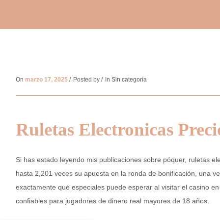
On
marzo 17, 2025
Posted by
In Sin categoría
Ruletas Electronicas Preci
Si has estado leyendo mis publicaciones sobre póquer, ruletas ele
hasta 2,201 veces su apuesta en la ronda de bonificación, una ve
exactamente qué especiales puede esperar al visitar el casino en l
confiables para jugadores de dinero real mayores de 18 años.