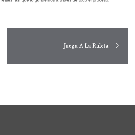
Juega A La Ruleta